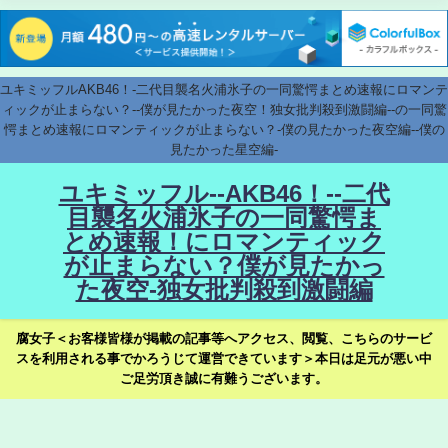
ユキミッフルAKB46！-二代目襲名火浦氷子の一同驚愕まとめ速報にロマンテ
ィックが止まらない？--僕が見たかった夜空！独女批判殺到激闘編--の一同驚
愕まとめ速報にロマンティックが止まらない？-僕の見たかった夜空編--僕の
見たかった星空編-
ユキミッフル--AKB46！--二代
目襲名火浦氷子の一同驚愕ま
とめ速報！にロマンティック
が止まらない？僕が見たかっ
た夜空-独女批判殺到激闘編
腐女子＜お客様皆様が掲載の記事等へアクセス、閲覧、こちらのサービ
スを利用される事でかろうじて運営できています＞本日は足元が悪い中
ご足労頂き誠に有難うございます。