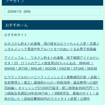
アーカイブ
おすすめ～ん
おすすめサイト
おネコさん的まとめ速報 僕の彼女はエリーちゃん人形！豆腐メ
ンタルメンヘラ電波中年アルバイターのぬいぐるみ男子末路編
アイドッフル！ ワタクシ的まとめ速報 地下格闘アイドルだい
すき！23 ひうらのアニメ放送局101ちゃんねる BNK48 ！
SNH48！JKT48！MNL48！SGO48！GNZ48！STU48！SKE48
ヒウラッフルのハーニーフィニッシュゴミ屋敷補完計画 ＜必殺！
生前整理人！孤立し孤独死からの～特殊清掃・遺品整理への道F
完結編＞ キャッシング計1500万返済：厨二病借金3500万円！う
つ病統合失調症14年生HKT46！！9期研究生、最後のサイト！全
米が泣いた！認知症鬱病60代のラストサイト絶賛！公開中