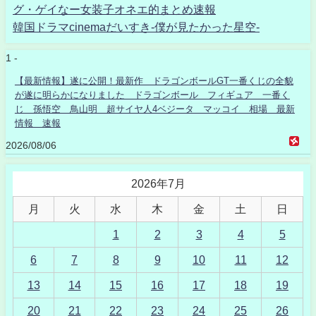
グ・ゲイなー女装子オネエ的まとめ速報
韓国ドラマcinemaだいすき-僕が見たかった星空-
1 -
【最新情報】遂に公開！最新作 ドラゴンボールGT一番くじの全貌
が遂に明らかになりました ドラゴンボール フィギュア 一番く
じ 孫悟空 鳥山明 超サイヤ人4ベジータ マッコイ 相場 最新
情報 速報
2026/08/06
2026年7月
月
火
水
木
金
土
日
1
2
3
4
5
6
7
8
9
10
11
12
13
14
15
16
17
18
19
20
21
22
23
24
25
26