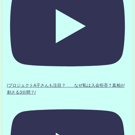
/プロジェクトA子さんも注目？ なぜ私は入会拒否？真相が
刺さる3分間？/