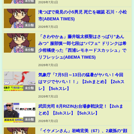
未分類
2026年7月1日
滝つぼで発見の小5男児 死亡を確認 石川・小松
市(ABEMA TIMES)
未分類
2026年7月1日
「さわやかぁ」藤井聡太棋聖はさっぱり“あん
みつ” 服部慎一郎七段は“パフェ” ドリンクは希
少柑橘使った「西浦レモネードスカッシュ」で
未分類
リフレッシュ(ABEMA TIMES)
2026年7月1日
気象庁「7月5日～13日の猛暑がヤバい！今回
はマジでヤバい！！」【2chまとめ】【2chス
レ】【5chスレ】
未分類
2026年7月1日
武田光司 8月RIZINお台場参戦決定！【2chま
とめ】【2chスレ】【5chスレ】
未分類
2026年7月1日
「イケメンさん」岩崎宏美（67）、2歳孫の“顔