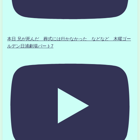
本日 兄が死んだ 葬式には行かなかった などなど 木曜ゴー
ルデン日浦劇場パート7