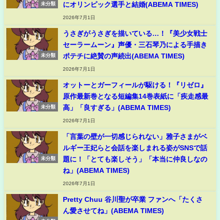
にオリンピック選手と結婚(ABEMA TIMES)
未分類
2026年7月1日
うさぎがうさぎを描いている…！『美少女戦士
セーラームーン』声優・三石琴乃による手描き
ポテチに絶賛の声続出(ABEMA TIMES)
未分類
2026年7月1日
オットーとガーフィールが駆ける！『リゼロ』
原作最新巻となる短編集14巻表紙に「疾走感最
高」「良すぎる」(ABEMA TIMES)
未分類
2026年7月1日
「言葉の壁が一切感じられない」雅子さまがベ
ルギー王妃らと会話を楽しまれる姿がSNSで話
題に！「とても楽しそう」「本当に仲良しなの
未分類
ね」(ABEMA TIMES)
2026年7月1日
Pretty Chuu 谷川聖が卒業 ファンへ「たくさ
ん愛させてね」(ABEMA TIMES)