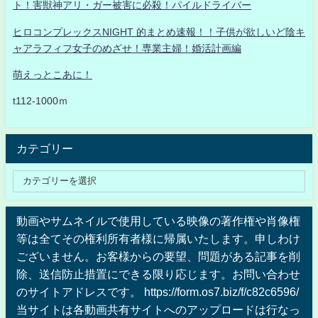
ト！害獣神アリ・ガー被害に必殺！パイルドライバー
ヒロコンプレックスNIGHT 的まとめ速報！！子供が欲しいど陰キ
ャアラフィフ女子のめざせ！専業主婦！婚活計画編
萌えっとこあに！
t112-1000ｍ
カテゴリー
動画やサムネイルで使用している映像の著作権や肖像権
等は全てその権利所有者様に帰属いたします。申しわけ
ございません。お客様からの要望、問題がある記事を削
除、送信防止措置にできる限り応じます。お問い合わせ
のサイトアドレスです。 https://form.os7.biz/f/c82c6596/
当サイトは各動画共有サイトへのアップロードは行なっ