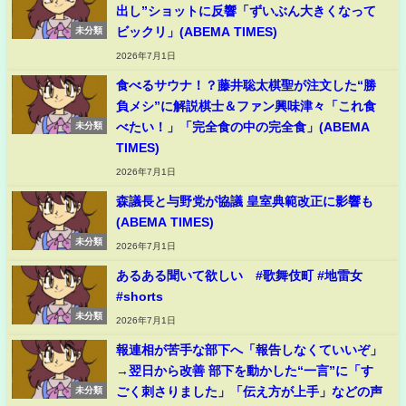
出し”ショットに反響「ずいぶん大きくなって
ビックリ」(ABEMA TIMES)
未分類
2026年7月1日
食べるサウナ！？藤井聡太棋聖が注文した“勝
負メシ”に解説棋士＆ファン興味津々「これ食
べたい！」「完全食の中の完全食」(ABEMA
未分類
TIMES)
2026年7月1日
森議長と与野党が協議 皇室典範改正に影響も
(ABEMA TIMES)
未分類
2026年7月1日
あるある聞いて欲しい #歌舞伎町 #地雷女
#shorts
未分類
2026年7月1日
報連相が苦手な部下へ「報告しなくていいぞ」
→翌日から改善 部下を動かした“一言”に「す
ごく刺さりました」「伝え方が上手」などの声
未分類