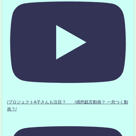
/プロジェクトA子さんも注目？ /感想戯言動画？.一息つく動
画？/