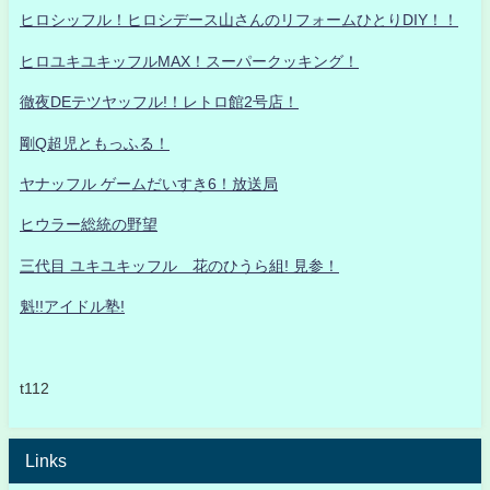
ヒロシッフル！ヒロシデース山さんのリフォームひとりDIY！！
ヒロユキユキッフルMAX！スーパークッキング！
徹夜DEテツヤッフル!！レトロ館2号店！
剛Q超児ともっふる！
ヤナッフル ゲームだいすき6！放送局
ヒウラー総統の野望
三代目 ユキユキッフル 花のひうら組! 見参！
魁!!アイドル塾!
t112
Links