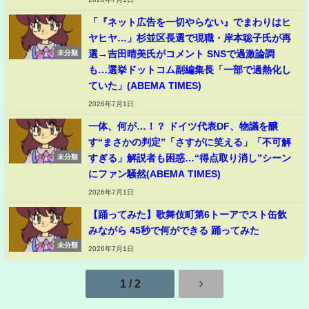
「『ネット広告を一切やらない』でまわりはヒ
ヤヒヤ…」杉並区長選で現職・岸本聡子氏が再
選→吉田晴美氏がコメント SNSで過激論調
未分類
も…選挙ドットコム副編集長「一部で過熱化し
ていた」(ABEMA TIMES)
2026年7月1日
一体、何が…！？ ドイツ代表DF、物議を醸
す“まさかの判定”「さすがに笑える」「不可解
すぎる」解説者も困惑…“得点取り消し”シーン
未分類
にファン騒然(ABEMA TIMES)
2026年7月1日
【踊ってみた】歌舞伎町第6トーアでスト缶飲
みながら 45秒で何ができる 踊ってみた
未分類
2026年7月1日
1 / 2