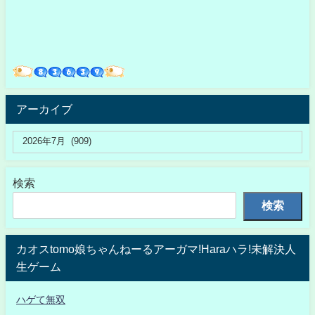
アーカイブ
検索
検索
カオスtomo娘ちゃんねーるアーガマ!Haraハラ!未解決人
生ゲーム
ハゲて無双