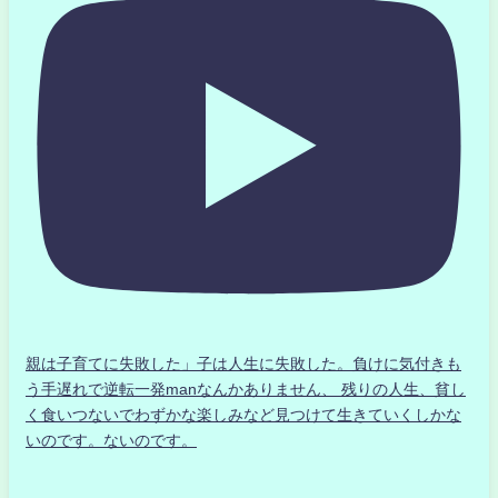
親は子育てに失敗した」子は人生に失敗した。負けに気付きも
う手遅れで逆転一発manなんかありません、 残りの人生、貧し
く食いつないでわずかな楽しみなど見つけて生きていくしかな
いのです。ないのです。