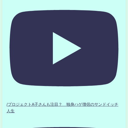
/プロジェクトA子さんも注目？ 独身ハゲ僧侶のサンドイッチ
人生