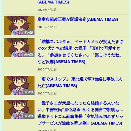
(ABEMA TIMES)
2026年7月1日
皇室典範改正案が閣議決定(ABEMA TIMES)
2026年7月1日
未分類
「結構スパルタｗ」ペットカメラが捉えたまさ
かの“犬たちの講座”の様子 「真剣で可愛すぎ
る」「参加させてください」「楽しそうだね」
未分類
など反響(ABEMA TIMES)
2026年7月1日
「雨でスリップ」 東北道で車3台絡む事故 1人
死亡(ABEMA TIMES)
未分類
2026年7月1日
「愛子さまが天皇になったら結婚する人いな
い」中曽根氏“皇位継承”めぐる発言で釈明も…
選挙ドットコム副編集長「空気読み切れずリッ
未分類
プサービスが波紋を呼ぶ例」(ABEMA TIMES)
2026年7月1日