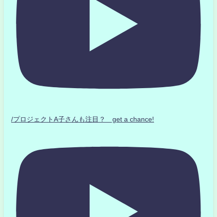
/プロジェクトA子さんも注目？ get a chance!