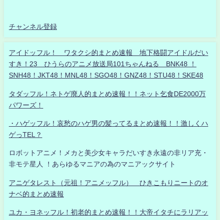
チャンネル登録
アイドッフル！ ワタクシ的まとめ速報 地下格闘アイドルだい
すき！23 ひうらのアニメ放送局101ちゃんねる BNK48 ！
SNH48！JKT48！MNL48！SGO48！GNZ48！STU48！SKE48
タダッフル！ネトゲ廃人的まとめ速報！！ネット乞食DE2000万
パワーズ！
・ハゲッフル！哀愁のハゲ男の髪ってるまとめ速報！！激しくハ
ゲっTEL？
ロボットアニメ！メカと美少女キャラだいすき永遠の非リア充・
非モテ星人 ！あらゆるマニアの為のマニアックサイト
アニゲタレスト（元祖！アニメッフル） ひきこもりニートのオ
ナベ的まとめ速報
ユカ・ヨネッフル！初老的まとめ速報！！大帝イタチにラリアッ