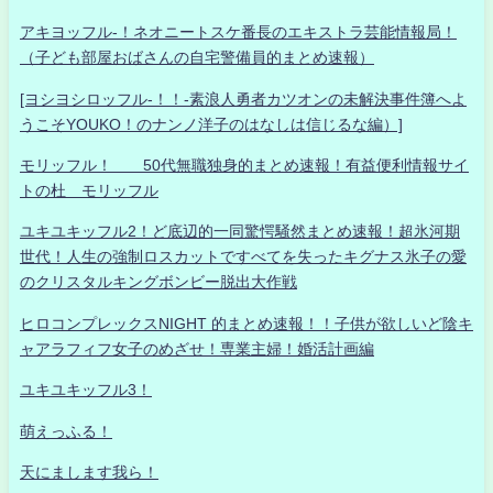
アキヨッフル-！ネオニートスケ番長のエキストラ芸能情報局！
（子ども部屋おばさんの自宅警備員的まとめ速報）
[ヨシヨシロッフル-！！-素浪人勇者カツオンの未解決事件簿へよ
うこそYOUKO！のナンノ洋子のはなしは信じるな編）]
モリッフル！ 50代無職独身的まとめ速報！有益便利情報サイ
トの杜 モリッフル
ユキユキッフル2！ど底辺的一同驚愕騒然まとめ速報！超氷河期
世代！人生の強制ロスカットですべてを失ったキグナス氷子の愛
のクリスタルキングボンビー脱出大作戦
ヒロコンプレックスNIGHT 的まとめ速報！！子供が欲しいど陰キ
ャアラフィフ女子のめざせ！専業主婦！婚活計画編
ユキユキッフル3！
萌えっふる！
天にまします我ら！