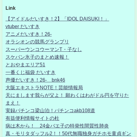
Link
【アイドルだいすき！2】「IDOL DAISUKI！」
vtuber だいすき
アニメだいすき！26-
オラシオンの競馬グランプリ
スーパーウンコウーマンT・子なし
スケバン氷子のまとめ速報！
とおやまエリア51
一番くじ福袋 だいすき
声優だいすき！26- bnk46
大阪エキストラNOTE！芸能情報局
天にまします我らが父よ！ 願わくはわがドル円を守りた
まえ！
実録パチンコ梁山泊！パチンコakb108道
有益便利情報サイトの杜
病は木から！ 24金バエ子の特発性間質性肺炎
真・モリタダッフル2！！50代無職独身ガチホモ童貞ギン