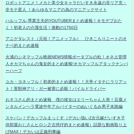
ロボットアニメ！メカと美少女キャラだいすき永遠の非リア充・
非モテ星人 ！あらゆるマニアの為のマニアックサイト
ハルッフル-専業主夫的YOUTUBERまとめ速報！キモデブおた
く！初老人の介護生活！激動の1750日
アニゲタレスト（元祖！アニメッフル） ひきこもりニートのオ
ナベ的まとめ速報
火浦のシネマッフル映画NEWS情報ポータブルの杜！オネエ管理
人オカマちゃんの鬼女的まとめ速報!オカマッフルアタックナンバ
ーハーフ
ユカ・ヨネッフル！初老的まとめ速報！！大帝イタチにラリアッ
ト！害獣神アリ・ガー被害に必殺！パイルドライバー
おネコさん的まとめ速報 僕の彼女はエリーちゃん人形！豆腐メ
ンタルメンヘラ電波中年アルバイターのぬいぐるみ男子末路編
スケバン！デカッフルまっくす（デカい強い2次元嫁だいすき子
供部屋おじさんヒロシ之古惑仔的まとめ速報）話題な動画取り上
げMAX！デカいは正義刑事編