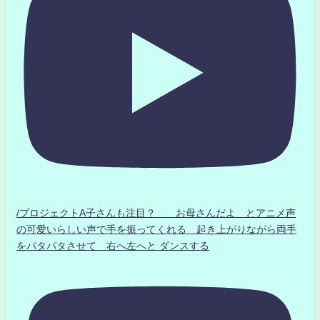
/プロジェクトA子さんも注目？ お母さんだよ とアニメ声
の可愛いらしい声で手を振ってくれる 起き上がりながら両手
をパタパタさせて 右へ左へと ダンスする