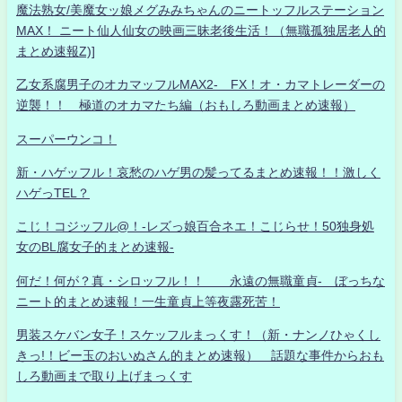
魔法熟女/美魔女ッ娘メグみみちゃんのニートッフルステーション
MAX！ ニート仙人仙女の映画三昧老後生活！（無職孤独居老人的
まとめ速報Z)]
乙女系腐男子のオカマッフルMAX2- FX！オ・カマトレーダーの
逆襲！！ 極道のオカマたち編（おもしろ動画まとめ速報）
スーパーウンコ！
新・ハゲッフル！哀愁のハゲ男の髪ってるまとめ速報！！激しく
ハゲっTEL？
こじ！コジッフル@！-レズっ娘百合ネエ！こじらせ！50独身処
女のBL腐女子的まとめ速報-
何だ！何が？真・シロッフル！！ 永遠の無職童貞- ぼっちな
ニート的まとめ速報！一生童貞上等夜露死苦！
男装スケバン女子！スケッフルまっくす！（新・ナンノひゃくし
きっ!！ビー玉のおいぬさん的まとめ速報） 話題な事件からおも
しろ動画まで取り上げまっくす