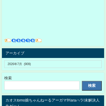
アーカイブ
検索
検索
カオスtomo娘ちゃんねーるアーガマ!Haraハラ!未解決人