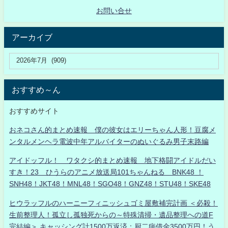
お問い合せ
アーカイブ
おすすめ～ん
おすすめサイト
おネコさん的まとめ速報 僕の彼女はエリーちゃん人形！豆腐メ
ンタルメンヘラ電波中年アルバイターのぬいぐるみ男子末路編
アイドッフル！ ワタクシ的まとめ速報 地下格闘アイドルだい
すき！23 ひうらのアニメ放送局101ちゃんねる BNK48 ！
SNH48！JKT48！MNL48！SGO48！GNZ48！STU48！SKE48
ヒウラッフルのハーニーフィニッシュゴミ屋敷補完計画 ＜必殺！
生前整理人！孤立し孤独死からの～特殊清掃・遺品整理への道F
完結編＞ キャッシング計1500万返済：厨二病借金3500万円！う