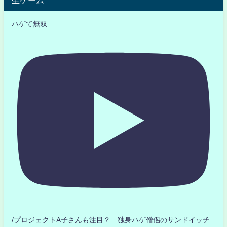
生ゲーム
ハゲて無双
/プロジェクトA子さんも注目？ 独身ハゲ僧侶のサンドイッチ