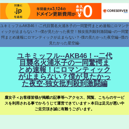
ユキミッフルAKB46！-二代目襲名火浦氷子の一同驚愕まとめ速報にロマンテ
ィックが止まらない？--僕が見たかった夜空！独女批判殺到激闘編--の一同驚
愕まとめ速報にロマンティックが止まらない？-僕の見たかった夜空編--僕の
見たかった星空編-
ユキミッフル--AKB46！--二代
目襲名火浦氷子の一同驚愕ま
とめ速報！にロマンティック
が止まらない？僕が見たかっ
た夜空-独女批判殺到激闘編
腐女子＜お客様皆様が掲載の記事等へアクセス、閲覧、こちらのサービ
スを利用される事でかろうじて運営できています＞本日は足元が悪い中
ご足労頂き誠に有難うございます。