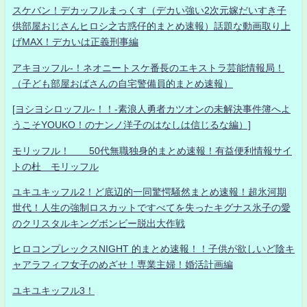
スケバン！デカッフルまっくす（デカい強い2次元嫁だいすき子
供部屋おじさんヒロシ之古惑仔的まとめ速報）話題な動画取り上
げMAX！デカいは正義刑事編
アキヨッフル-！ネオニートスケ番長のエキストラ芸能情報局！
（子ども部屋おばさんの自宅警備員的まとめ速報）
[ヨシヨシロッフル-！！-素浪人勇者カツオンの未解決事件簿へよ
うこそYOUKO！のナンノ洋子のはなしは信じるな編）]
モリッフル！ 50代無職独身的まとめ速報！有益便利情報サイ
トの杜 モリッフル
ユキユキッフル2！ど底辺的一同驚愕騒然まとめ速報！超氷河期
世代！人生の強制ロスカットですべてを失ったキグナス氷子の愛
のクリスタルキングボンビー脱出大作戦
ヒロコンプレックスNIGHT 的まとめ速報！！子供が欲しいど陰キ
ャアラフィフ女子のめざせ！専業主婦！婚活計画編
ユキユキッフル3！