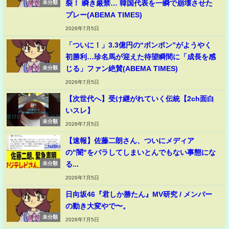
裂！ 瞬き厳禁… 韓国代表を一瞬で崩壊させた
未分類
プレー(ABEMA TIMES)
2026年7月5日
「ついに！」3.3億円の“ボンボン”がようやく
初勝利…珍名馬が迎えた待望瞬間に「成長を感
じる」ファン絶賛(ABEMA TIMES)
未分類
2026年7月5日
【次世代へ】受け継がれていく伝統【2ch面白
いスレ】
未分類
2026年7月5日
【速報】佐藤二朗さん、ついにメディア
の"闇"をバラしてしまいとんでもない事態にな
る...
未分類
2026年7月5日
日向坂46『君しか勝たん』MV研究 / メンバー
の動き大変やで〜。
未分類
2026年7月5日