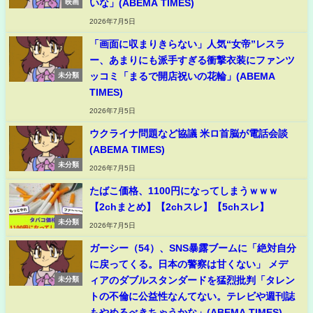
いな」(ABEMA TIMES)
映画
2026年7月5日
「画面に収まりきらない」人気“女帝”レスラ
ー、あまりにも派手すぎる衝撃衣装にファンツ
ッコミ「まるで開店祝いの花輪」(ABEMA
未分類
TIMES)
2026年7月5日
ウクライナ問題など協議 米ロ首脳が電話会談
(ABEMA TIMES)
未分類
2026年7月5日
たばこ価格、1100円になってしまうｗｗｗ
【2chまとめ】【2chスレ】【5chスレ】
未分類
2026年7月5日
ガーシー（54）、SNS暴露ブームに「絶対自分
に戻ってくる。日本の警察は甘くない」 メデ
ィアのダブルスタンダードを猛烈批判「タレン
未分類
トの不倫に公益性なんてない。テレビや週刊誌
もやめるべきちゃうかな」(ABEMA TIMES)