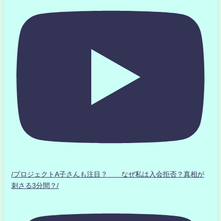
/プロジェクトA子さんも注目？ なぜ私は入会拒否？真相が
刺さる3分間？/