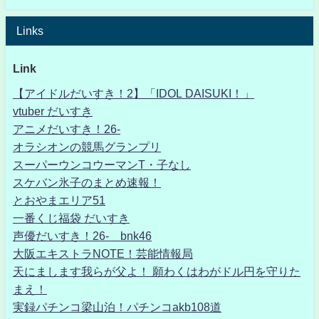
Links
Link
【アイドルだいすき！2】「IDOL DAISUKI！」
vtuber だいすき
アニメだいすき！26-
オラシオンの競馬グランプリ
スーパーウンコウーマンT・子なし
スケバン氷子のまとめ速報！
とおやまエリア51
一番くじ福袋 だいすき
声優だいすき！26- bnk46
大阪エキストラNOTE！芸能情報局
天にまします我らが父よ！ 願わくはわがドル円を守りた
まえ！
実録パチンコ梁山泊！パチンコakb108道