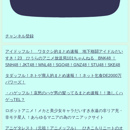
チャンネル登録
アイドッフル！ ワタクシ的まとめ速報 地下格闘アイドルだい
すき！23 ひうらのアニメ放送局101ちゃんねる BNK48 ！
SNH48！JKT48！MNL48！SGO48！GNZ48！STU48！SKE48
タダッフル！ネトゲ廃人的まとめ速報！！ネット乞食DE2000万
パワーズ！
・ハゲッフル！哀愁のハゲ男の髪ってるまとめ速報！！激しくハ
ゲっTEL？
ロボットアニメ！メカと美少女キャラだいすき永遠の非リア充・
非モテ星人 ！あらゆるマニアの為のマニアックサイト
アニゲタレスト（元祖！アニメッフル） ひきこもりニートのオ