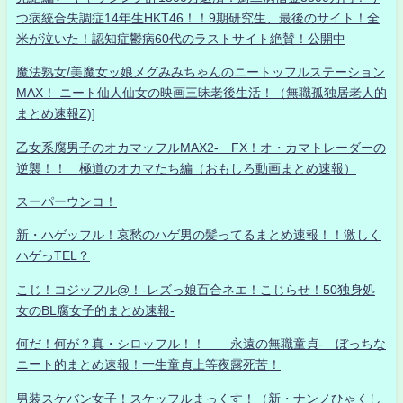
つ病統合失調症14年生HKT46！！9期研究生、最後のサイト！全
米が泣いた！認知症鬱病60代のラストサイト絶賛！公開中
魔法熟女/美魔女ッ娘メグみみちゃんのニートッフルステーション
MAX！ ニート仙人仙女の映画三昧老後生活！（無職孤独居老人的
まとめ速報Z)]
乙女系腐男子のオカマッフルMAX2- FX！オ・カマトレーダーの
逆襲！！ 極道のオカマたち編（おもしろ動画まとめ速報）
スーパーウンコ！
新・ハゲッフル！哀愁のハゲ男の髪ってるまとめ速報！！激しく
ハゲっTEL？
こじ！コジッフル@！-レズっ娘百合ネエ！こじらせ！50独身処
女のBL腐女子的まとめ速報-
何だ！何が？真・シロッフル！！ 永遠の無職童貞- ぼっちな
ニート的まとめ速報！一生童貞上等夜露死苦！
男装スケバン女子！スケッフルまっくす！（新・ナンノひゃくし