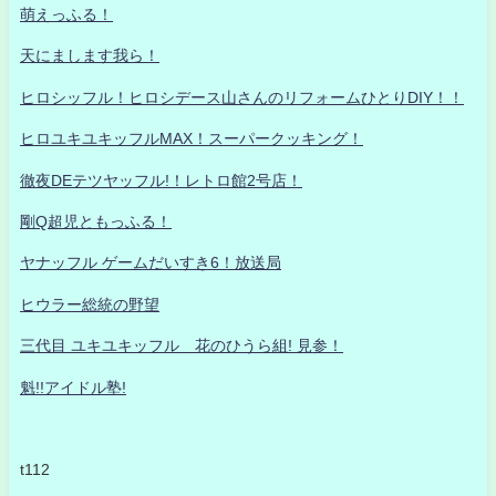
萌えっふる！
天にまします我ら！
ヒロシッフル！ヒロシデース山さんのリフォームひとりDIY！！
ヒロユキユキッフルMAX！スーパークッキング！
徹夜DEテツヤッフル!！レトロ館2号店！
剛Q超児ともっふる！
ヤナッフル ゲームだいすき6！放送局
ヒウラー総統の野望
三代目 ユキユキッフル 花のひうら組! 見参！
魁!!アイドル塾!
t112