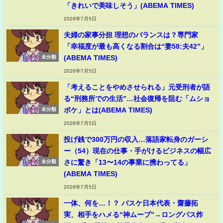
「きれいで美味しそう」(ABEMA TIMES)
2026年7月5日
夫婦の家事分担 理想のバランスは？専門家
「幸福度が最も高くなる割合は“妻58:夫42”」
(ABEMA TIMES)
未分類
2026年7月5日
「考えることをやめさせられる」元受刑者が語
る“刑務所での生活”…社会復帰を阻む「ムショ
ボケ」とは(ABEMA TIMES)
未分類
2026年7月5日
投げ銭で300万円の収入…落語家転身のガーシ
ー（54）現在の仕事・手がけるビジネスの幅広
さに驚き「13〜14の事業に携わってる」
未分類
(ABEMA TIMES)
2026年7月5日
一体、何を…！？ バスケ日本代表・齋藤拓
実、相手をハメる“神ムーブ”→ロングパス炸