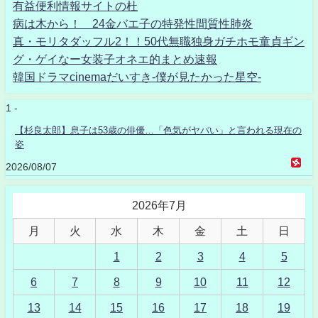
有益便利情報サイトの杜
病は木から！ 24金バエ子の特発性間質性肺炎
真・モリタダッフル2！！50代無職独身ガチホモ童貞ギン
グ・ゲイなー女装子オネエ的まとめ速報
韓国ドラマcinemaだいすき-僕が見たかった星空-
1 -
【杉良太郎】息子は53歳の俳優…「色気がヤバい」と言われる現在の
姿
2026/08/07
2026年7月
月
火
水
木
金
土
日
1
2
3
4
5
6
7
8
9
10
11
12
13
14
15
16
17
18
19