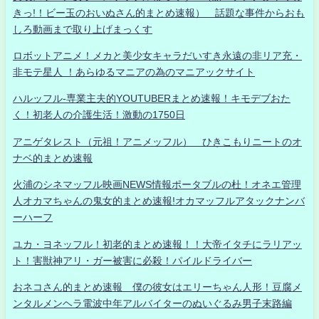
きっ!！ビー玉のおいぬさん的まとめ速報） 話題な事件からおも
しろ動画まで取り上げまっくす
ロボットアニメ！メカと美少女キャラだいすき永遠の非リア充・
非モテ星人 ！あらゆるマニアの為のマニアックサイト
ハルッフル-専業主夫的YOUTUBERまとめ速報！キモデブおた
く！初老人の介護生活！激動の1750日
アニゲタレスト（元祖！アニメッフル） ひきこもりニートのオ
ナベ的まとめ速報
火浦のシネマッフル映画NEWS情報ポータブルの杜！オネエ管理
人オカマちゃんの鬼女的まとめ速報!オカマッフルアタックナンバ
ーハーフ
ユカ・ヨネッフル！初老的まとめ速報！！大帝イタチにラリアッ
ト！害獣神アリ・ガー被害に必殺！パイルドライバー
おネコさん的まとめ速報 僕の彼女はエリーちゃん人形！豆腐メ
ンタルメンヘラ電波中年アルバイターのぬいぐるみ男子末路編