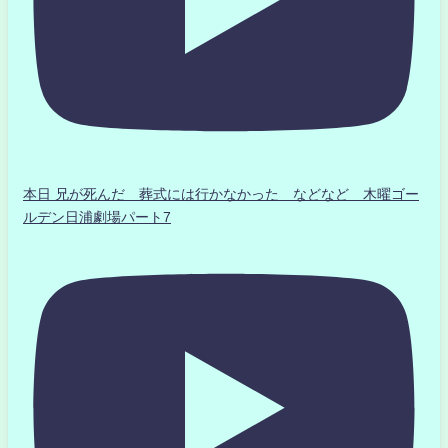
本日 兄が死んだ 葬式には行かなかった などなど 木曜ゴー
ルデン日浦劇場パート7