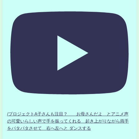
/プロジェクトA子さんも注目？ お母さんだよ とアニメ声
の可愛いらしい声で手を振ってくれる 起き上がりながら両手
をパタパタさせて 右へ左へと ダンスする