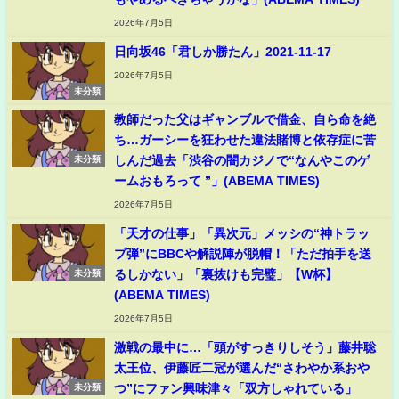
2026年7月5日
日向坂46「君しか勝たん」2021-11-17
2026年7月5日
未分類
教師だった父はギャンブルで借金、自ら命を絶
ち…ガーシーを狂わせた違法賭博と依存症に苦
しんだ過去「渋谷の闇カジノで“なんやこのゲ
未分類
ームおもろって ”」(ABEMA TIMES)
2026年7月5日
「天才の仕事」「異次元」メッシの“神トラッ
プ弾”にBBCや解説陣が脱帽！「ただ拍手を送
るしかない」「裏抜けも完璧」【W杯】
未分類
(ABEMA TIMES)
2026年7月5日
激戦の最中に…「頭がすっきりしそう」藤井聡
太王位、伊藤匠二冠が選んだ“さわやか系おや
つ”にファン興味津々「双方しゃれている」
未分類