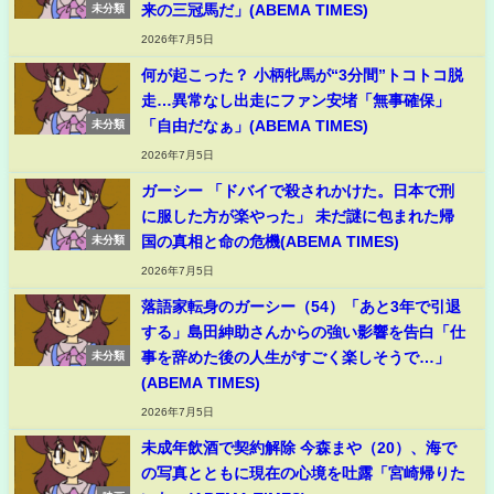
来の三冠馬だ」(ABEMA TIMES)
未分類
2026年7月5日
何が起こった？ 小柄牝馬が“3分間”トコトコ脱
走…異常なし出走にファン安堵「無事確保」
「自由だなぁ」(ABEMA TIMES)
未分類
2026年7月5日
ガーシー 「ドバイで殺されかけた。日本で刑
に服した方が楽やった」 未だ謎に包まれた帰
国の真相と命の危機(ABEMA TIMES)
未分類
2026年7月5日
落語家転身のガーシー（54）「あと3年で引退
する」島田紳助さんからの強い影響を告白「仕
事を辞めた後の人生がすごく楽しそうで…」
未分類
(ABEMA TIMES)
2026年7月5日
未成年飲酒で契約解除 今森まや（20）、海で
の写真とともに現在の心境を吐露「宮崎帰りた