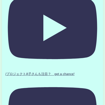
/プロジェクトA子さんも注目？ get a chance!