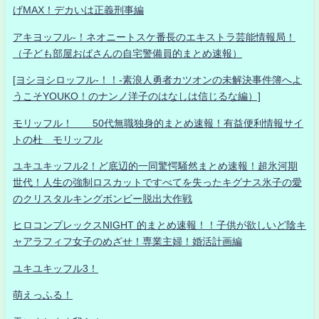
げMAX！デカいは正義刑事編
アキヨッフル-！ネオニートスケ番長のエキストラ芸能情報局！
（子ども部屋おばさんの自宅警備員的まとめ速報）
[ヨシヨシロッフル-！！-素浪人勇者カツオンの未解決事件簿へよ
うこそYOUKO！のナンノ洋子のはなしは信じるな編）]
モリッフル！ 50代無職独身的まとめ速報！有益便利情報サイ
トの杜 モリッフル
ユキユキッフル2！ど底辺的一同驚愕騒然まとめ速報！超氷河期
世代！人生の強制ロスカットですべてを失ったキグナス氷子の愛
のクリスタルキングボンビー脱出大作戦
ヒロコンプレックスNIGHT 的まとめ速報！！子供が欲しいど陰キ
ャアラフィフ女子のめざせ！専業主婦！婚活計画編
ユキユキッフル3！
萌えっふる！