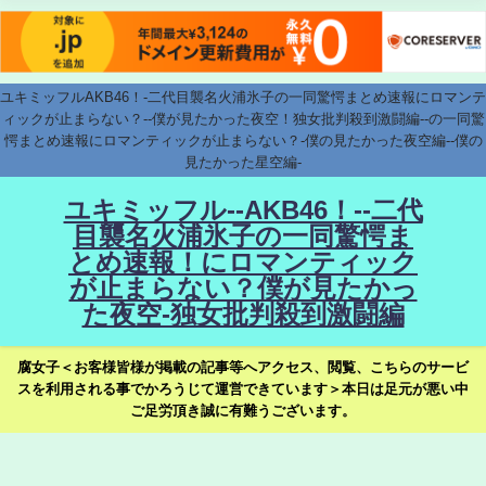
ユキミッフルAKB46！-二代目襲名火浦氷子の一同驚愕まとめ速報にロマンテ
ィックが止まらない？--僕が見たかった夜空！独女批判殺到激闘編--の一同驚
愕まとめ速報にロマンティックが止まらない？-僕の見たかった夜空編--僕の
見たかった星空編-
ユキミッフル--AKB46！--二代
目襲名火浦氷子の一同驚愕ま
とめ速報！にロマンティック
が止まらない？僕が見たかっ
た夜空-独女批判殺到激闘編
腐女子＜お客様皆様が掲載の記事等へアクセス、閲覧、こちらのサービ
スを利用される事でかろうじて運営できています＞本日は足元が悪い中
ご足労頂き誠に有難うございます。