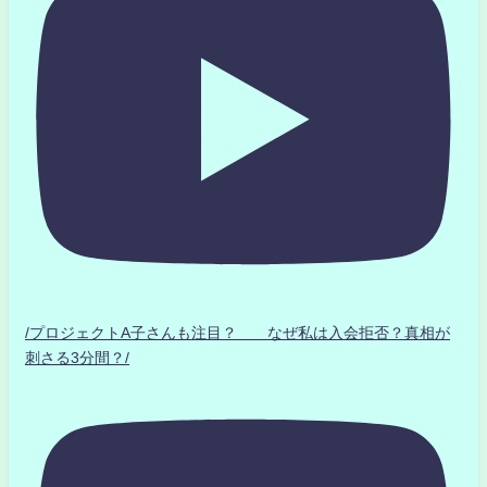
/プロジェクトA子さんも注目？ なぜ私は入会拒否？真相が
刺さる3分間？/