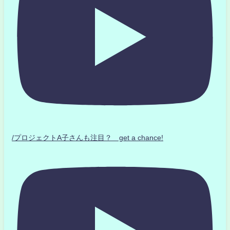
/プロジェクトA子さんも注目？ get a chance!