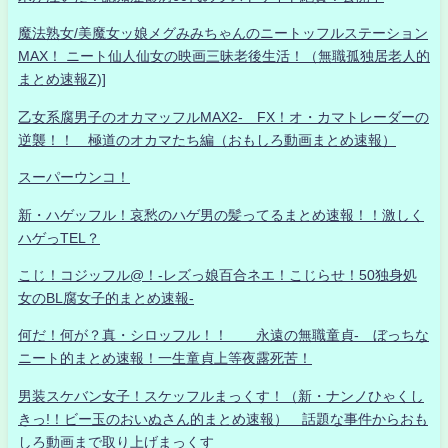
魔法熟女/美魔女ッ娘メグみみちゃんのニートッフルステーション
MAX！ ニート仙人仙女の映画三昧老後生活！（無職孤独居老人的
まとめ速報Z)]
乙女系腐男子のオカマッフルMAX2- FX！オ・カマトレーダーの
逆襲！！ 極道のオカマたち編（おもしろ動画まとめ速報）
スーパーウンコ！
新・ハゲッフル！哀愁のハゲ男の髪ってるまとめ速報！！激しく
ハゲっTEL？
こじ！コジッフル@！-レズっ娘百合ネエ！こじらせ！50独身処
女のBL腐女子的まとめ速報-
何だ！何が？真・シロッフル！！ 永遠の無職童貞- ぼっちな
ニート的まとめ速報！一生童貞上等夜露死苦！
男装スケバン女子！スケッフルまっくす！（新・ナンノひゃくし
きっ!！ビー玉のおいぬさん的まとめ速報） 話題な事件からおも
しろ動画まで取り上げまっくす