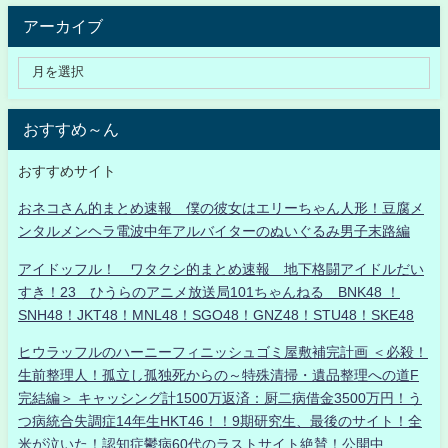
アーカイブ
おすすめ～ん
おすすめサイト
おネコさん的まとめ速報 僕の彼女はエリーちゃん人形！豆腐メ
ンタルメンヘラ電波中年アルバイターのぬいぐるみ男子末路編
アイドッフル！ ワタクシ的まとめ速報 地下格闘アイドルだい
すき！23 ひうらのアニメ放送局101ちゃんねる BNK48 ！
SNH48！JKT48！MNL48！SGO48！GNZ48！STU48！SKE48
ヒウラッフルのハーニーフィニッシュゴミ屋敷補完計画 ＜必殺！
生前整理人！孤立し孤独死からの～特殊清掃・遺品整理への道F
完結編＞ キャッシング計1500万返済：厨二病借金3500万円！う
つ病統合失調症14年生HKT46！！9期研究生、最後のサイト！全
米が泣いた！認知症鬱病60代のラストサイト絶賛！公開中