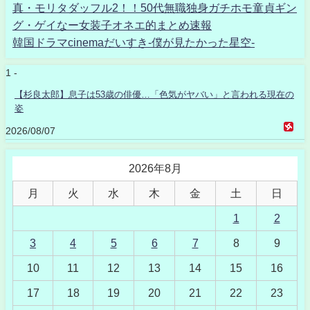
真・モリタダッフル2！！50代無職独身ガチホモ童貞ギン
グ・ゲイなー女装子オネエ的まとめ速報
韓国ドラマcinemaだいすき-僕が見たかった星空-
1 -
【杉良太郎】息子は53歳の俳優…「色気がヤバい」と言われる現在の
姿
2026/08/07
2026年8月
月
火
水
木
金
土
日
1
2
3
4
5
6
7
8
9
10
11
12
13
14
15
16
17
18
19
20
21
22
23