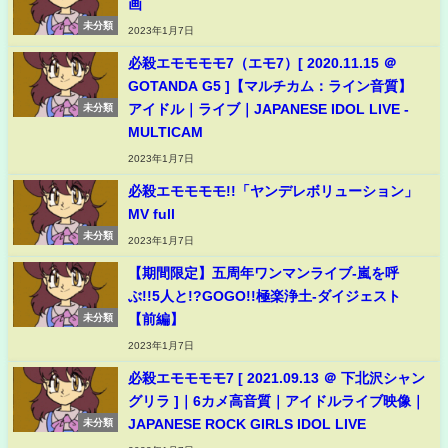
画
未分類
2023年1月7日
必殺エモモモモ7（エモ7）[ 2020.11.15 ＠
GOTANDA G5 ]【マルチカム：ライン音質】
アイドル｜ライブ｜JAPANESE IDOL LIVE -
未分類
MULTICAM
2023年1月7日
必殺エモモモモ!!「ヤンデレボリューション」
MV full
未分類
2023年1月7日
【期間限定】五周年ワンマンライブ-嵐を呼
ぶ!!5人と!?GOGO!!極楽浄土-ダイジェスト
【前編】
未分類
2023年1月7日
必殺エモモモモ7 [ 2021.09.13 ＠ 下北沢シャン
グリラ ]｜6カメ高音質｜アイドルライブ映像｜
JAPANESE ROCK GIRLS IDOL LIVE
未分類