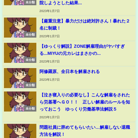
院しようとした結果...
未分類
2023年1月7日
【厳重注意】暴力だけは絶対許さん！暴れた２
名に制裁！
未分類
2023年1月7日
【ゆっくり解説】ZONE解雇理由がヤバすぎ
る...MIYUの元カレはまさかの...
未分類
2023年1月7日
阿修羅原、全日本を解雇される
2023年1月7日
未分類
【泣き寝入りの必要なし】こんな解雇をされた
ら労基署へＧＯ！！ 正しい解雇のルールを知
っておこう ゆっくり労働基準法解説５
未分類
2023年1月7日
問題社員に辞めてもらいたい…解雇しない退職
方法を解説！