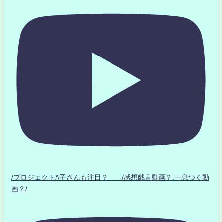
/プロジェクトA子さんも注目？ /感想戯言動画？.一息つく動
画？/