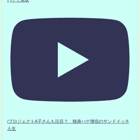
ハゲて無双
/プロジェクトA子さんも注目？ 独身ハゲ僧侶のサンドイッチ
人生