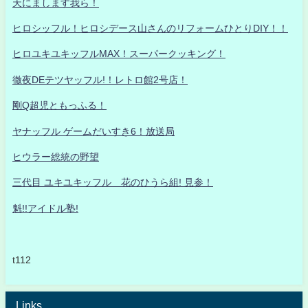
天にまします我ら！
ヒロシッフル！ヒロシデース山さんのリフォームひとりDIY！！
ヒロユキユキッフルMAX！スーパークッキング！
徹夜DEテツヤッフル!！レトロ館2号店！
剛Q超児ともっふる！
ヤナッフル ゲームだいすき6！放送局
ヒウラー総統の野望
三代目 ユキユキッフル 花のひうら組! 見参！
魁!!アイドル塾!
t112
Links