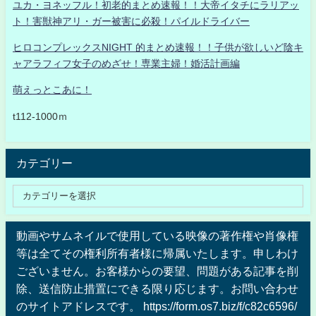
ユカ・ヨネッフル！初老的まとめ速報！！大帝イタチにラリアッ
ト！害獣神アリ・ガー被害に必殺！パイルドライバー
ヒロコンプレックスNIGHT 的まとめ速報！！子供が欲しいど陰キ
ャアラフィフ女子のめざせ！専業主婦！婚活計画編
萌えっとこあに！
t112-1000ｍ
カテゴリー
動画やサムネイルで使用している映像の著作権や肖像権
等は全てその権利所有者様に帰属いたします。申しわけ
ございません。お客様からの要望、問題がある記事を削
除、送信防止措置にできる限り応じます。お問い合わせ
のサイトアドレスです。 https://form.os7.biz/f/c82c6596/