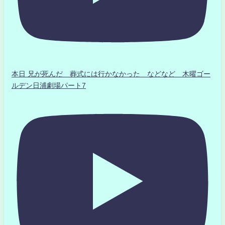
本日 兄が死んだ 葬式には行かなかった などなど 木曜ゴー
ルデン日浦劇場パート7