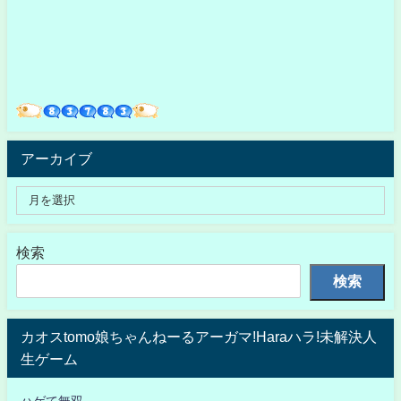
アーカイブ
検索
検索
カオスtomo娘ちゃんねーるアーガマ!Haraハラ!未解決人
生ゲーム