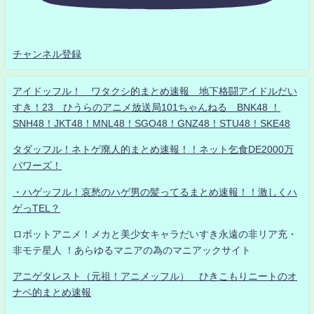
チャンネル登録
アイドッフル！ ワタクシ的まとめ速報 地下格闘アイドルだい
すき！23 ひうらのアニメ放送局101ちゃんねる BNK48 ！
SNH48！JKT48！MNL48！SGO48！GNZ48！STU48！SKE48
タダッフル！ネトゲ廃人的まとめ速報！！ネット乞食DE2000万
パワーズ！
・ハゲッフル！哀愁のハゲ男の髪ってるまとめ速報！！激しくハ
ゲっTEL？
ロボットアニメ！メカと美少女キャラだいすき永遠の非リア充・
非モテ星人 ！あらゆるマニアの為のマニアックサイト
アニゲタレスト（元祖！アニメッフル） ひきこもりニートのオ
ナベ的まとめ速報