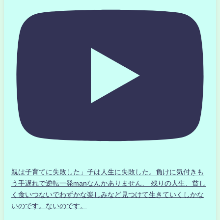
親は子育てに失敗した」子は人生に失敗した。負けに気付きも
う手遅れで逆転一発manなんかありません、 残りの人生、貧し
く食いつないでわずかな楽しみなど見つけて生きていくしかな
いのです。ないのです。