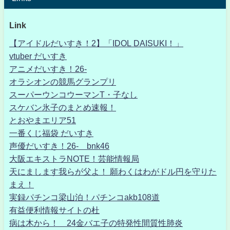
Link
【アイドルだいすき！2】「IDOL DAISUKI！」
vtuber だいすき
アニメだいすき！26-
オラシオンの競馬グランプリ
スーパーウンコウーマンT・子なし
スケバン氷子のまとめ速報！
とおやまエリア51
一番くじ福袋 だいすき
声優だいすき！26- bnk46
大阪エキストラNOTE！芸能情報局
天にまします我らが父よ！ 願わくはわがドル円を守りた
まえ！
実録パチンコ梁山泊！パチンコakb108道
有益便利情報サイトの杜
病は木から！ 24金バエ子の特発性間質性肺炎