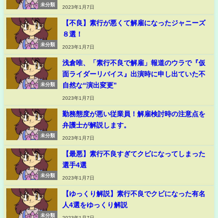
未分類
2023年1月7日
【不良】素行が悪くて解雇になったジャニーズ
８選！
未分類
2023年1月7日
浅倉唯、「素行不良で解雇」報道のウラで『仮
面ライダーリバイス』出演時に申し出ていた不
自然な“演出変更”
未分類
2023年1月7日
勤務態度が悪い従業員！解雇検討時の注意点を
弁護士が解説します。
未分類
2023年1月7日
【最悪】素行不良すぎてクビになってしまった
選手4選
未分類
2023年1月7日
【ゆっくり解説】素行不良でクビになった有名
人4選をゆっくり解説
未分類
2023年1月7日