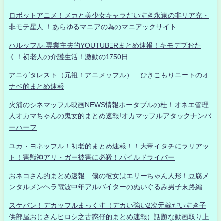
ロボットアニメ！メカと美少女キャラだいすき永遠の非リア充・
非モテ星人 ！あらゆるマニアの為のマニアックサイト
ハルッフル-専業主夫的YOUTUBERまとめ速報！キモデブおた
く！初老人の介護生活！激動の1750日
アニゲタレスト（元祖！アニメッフル） ひきこもりニートのオ
ナベ的まとめ速報
火浦のシネマッフル映画NEWS情報ポータブルの杜！オネエ管理
人オカマちゃんの鬼女的まとめ速報!オカマッフルアタックナンバ
ーハーフ
ユカ・ヨネッフル！初老的まとめ速報！！大帝イタチにラリアッ
ト！害獣神アリ・ガー被害に必殺！パイルドライバー
おネコさん的まとめ速報 僕の彼女はエリーちゃん人形！豆腐メ
ンタルメンヘラ電波中年アルバイターのぬいぐるみ男子末路編
スケバン！デカッフルまっくす（デカい強い2次元嫁だいすき子
供部屋おじさんヒロシ之古惑仔的まとめ速報）話題な動画取り上