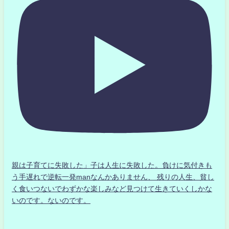
親は子育てに失敗した」子は人生に失敗した。負けに気付きも
う手遅れで逆転一発manなんかありません、 残りの人生、貧し
く食いつないでわずかな楽しみなど見つけて生きていくしかな
いのです。ないのです。