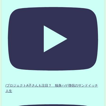
/プロジェクトA子さんも注目？ 独身ハゲ僧侶のサンドイッチ
人生