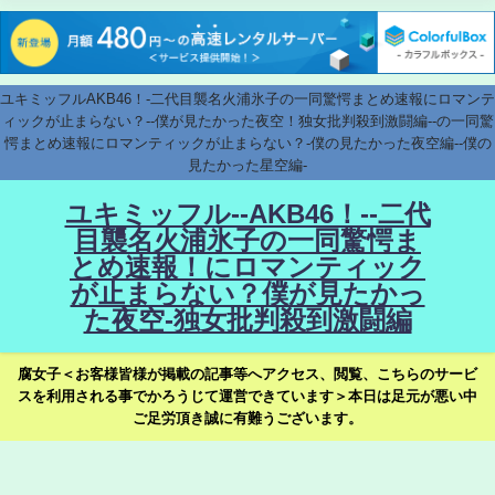
ユキミッフルAKB46！-二代目襲名火浦氷子の一同驚愕まとめ速報にロマンテ
ィックが止まらない？--僕が見たかった夜空！独女批判殺到激闘編--の一同驚
愕まとめ速報にロマンティックが止まらない？-僕の見たかった夜空編--僕の
見たかった星空編-
ユキミッフル--AKB46！--二代
目襲名火浦氷子の一同驚愕ま
とめ速報！にロマンティック
が止まらない？僕が見たかっ
た夜空-独女批判殺到激闘編
腐女子＜お客様皆様が掲載の記事等へアクセス、閲覧、こちらのサービ
スを利用される事でかろうじて運営できています＞本日は足元が悪い中
ご足労頂き誠に有難うございます。