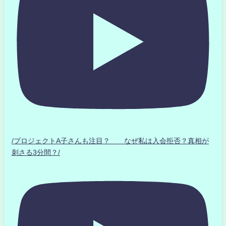
/プロジェクトA子さんも注目？ なぜ私は入会拒否？真相が
刺さる3分間？/