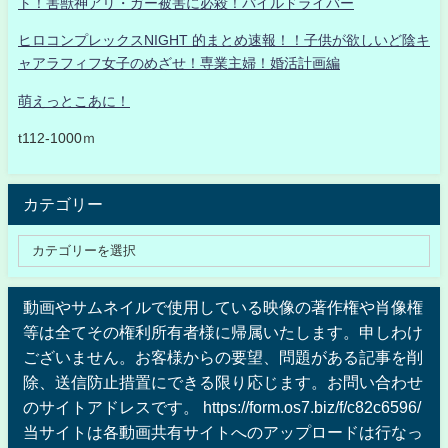
ト！害獣神アリ・ガー被害に必殺！パイルドライバー
ヒロコンプレックスNIGHT 的まとめ速報！！子供が欲しいど陰キ
ャアラフィフ女子のめざせ！専業主婦！婚活計画編
萌えっとこあに！
t112-1000ｍ
カテゴリー
動画やサムネイルで使用している映像の著作権や肖像権
等は全てその権利所有者様に帰属いたします。申しわけ
ございません。お客様からの要望、問題がある記事を削
除、送信防止措置にできる限り応じます。お問い合わせ
のサイトアドレスです。 https://form.os7.biz/f/c82c6596/
当サイトは各動画共有サイトへのアップロードは行なっ