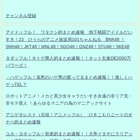
チャンネル登録
アイドッフル！ ワタクシ的まとめ速報 地下格闘アイドルだい
すき！23 ひうらのアニメ放送局101ちゃんねる BNK48 ！
SNH48！JKT48！MNL48！SGO48！GNZ48！STU48！SKE48
タダッフル！ネトゲ廃人的まとめ速報！！ネット乞食DE2000万
パワーズ！
・ハゲッフル！哀愁のハゲ男の髪ってるまとめ速報！！激しくハ
ゲっTEL？
ロボットアニメ！メカと美少女キャラだいすき永遠の非リア充・
非モテ星人 ！あらゆるマニアの為のマニアックサイト
アニゲタレスト（元祖！アニメッフル） ひきこもりニートのオ
ナベ的まとめ速報
ユカ・ヨネッフル！初老的まとめ速報！！大帝イタチにラリアッ