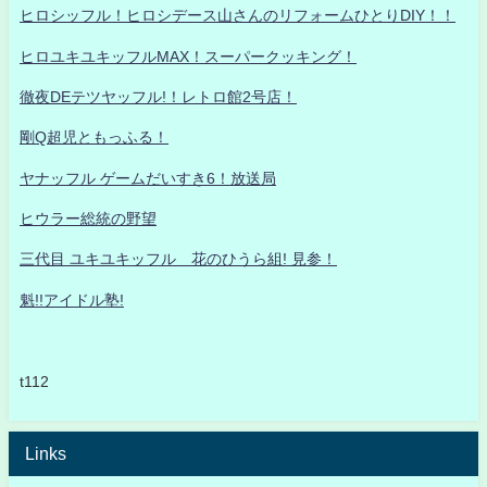
ヒロシッフル！ヒロシデース山さんのリフォームひとりDIY！！
ヒロユキユキッフルMAX！スーパークッキング！
徹夜DEテツヤッフル!！レトロ館2号店！
剛Q超児ともっふる！
ヤナッフル ゲームだいすき6！放送局
ヒウラー総統の野望
三代目 ユキユキッフル 花のひうら組! 見参！
魁!!アイドル塾!
t112
Links