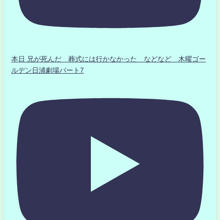
本日 兄が死んだ 葬式には行かなかった などなど 木曜ゴー
ルデン日浦劇場パート7