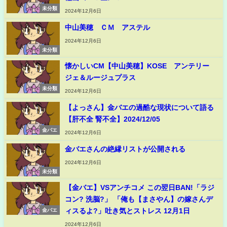
未分類
2024年12月6日
中山美穂 ＣＭ アステル
2024年12月6日
未分類
懐かしいCM【中山美穂】KOSE アンテリー
ジェ＆ルージュプラス
未分類
2024年12月6日
【よっさん】金バエの過酷な現状について語る
【肝不全 腎不全】2024/12/05
金バエ
2024年12月6日
金バエさんの絶縁リストが公開される
2024年12月6日
未分類
【金バエ】VSアンチコメ この翌日BAN!「ラジ
コン? 洗脳?」 「俺も【まさやん】の嫁さんデ
ィスるよ?」吐き気とストレス 12月1日
金バエ
2024年12月6日