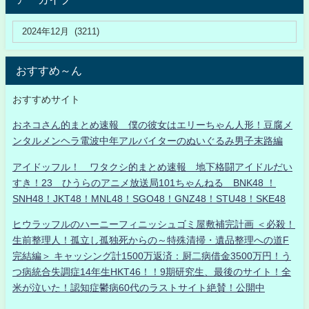
おすすめ～ん
おすすめサイト
おネコさん的まとめ速報 僕の彼女はエリーちゃん人形！豆腐メ
ンタルメンヘラ電波中年アルバイターのぬいぐるみ男子末路編
アイドッフル！ ワタクシ的まとめ速報 地下格闘アイドルだい
すき！23 ひうらのアニメ放送局101ちゃんねる BNK48 ！
SNH48！JKT48！MNL48！SGO48！GNZ48！STU48！SKE48
ヒウラッフルのハーニーフィニッシュゴミ屋敷補完計画 ＜必殺！
生前整理人！孤立し孤独死からの～特殊清掃・遺品整理への道F
完結編＞ キャッシング計1500万返済：厨二病借金3500万円！う
つ病統合失調症14年生HKT46！！9期研究生、最後のサイト！全
米が泣いた！認知症鬱病60代のラストサイト絶賛！公開中