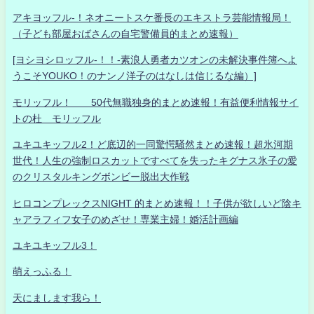
アキヨッフル-！ネオニートスケ番長のエキストラ芸能情報局！
（子ども部屋おばさんの自宅警備員的まとめ速報）
[ヨシヨシロッフル-！！-素浪人勇者カツオンの未解決事件簿へよ
うこそYOUKO！のナンノ洋子のはなしは信じるな編）]
モリッフル！ 50代無職独身的まとめ速報！有益便利情報サイ
トの杜 モリッフル
ユキユキッフル2！ど底辺的一同驚愕騒然まとめ速報！超氷河期
世代！人生の強制ロスカットですべてを失ったキグナス氷子の愛
のクリスタルキングボンビー脱出大作戦
ヒロコンプレックスNIGHT 的まとめ速報！！子供が欲しいど陰キ
ャアラフィフ女子のめざせ！専業主婦！婚活計画編
ユキユキッフル3！
萌えっふる！
天にまします我ら！