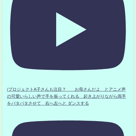
/プロジェクトA子さんも注目？ お母さんだよ とアニメ声
の可愛いらしい声で手を振ってくれる 起き上がりながら両手
をパタパタさせて 右へ左へと ダンスする