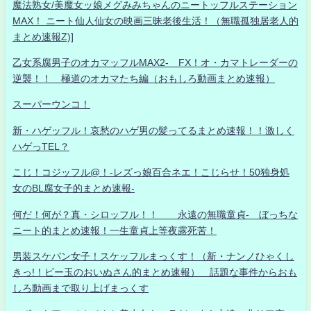
魔法熟女/美魔女ッ娘メグみみちゃんのニートッフルステーション
MAX！ ニート仙人仙女の映画三昧老後生活！（無職孤独居老人的
まとめ速報Z)]
乙女系腐男子のオカマッフルMAX2- FX！オ・カマトレーダーの
逆襲！！ 極道のオカマたち編（おもしろ動画まとめ速報）
スーパーウンコ！
新・ハゲッフル！哀愁のハゲ男の髪ってるまとめ速報！！激しく
ハゲっTEL？
こじ！コジッフル@！-レズっ娘百合ネエ！こじらせ！50独身処
女のBL腐女子的まとめ速報-
何だ！何が？真・シロッフル！！ 永遠の無職童貞- ぼっちな
ニート的まとめ速報！一生童貞上等夜露死苦！
男装スケバン女子！スケッフルまっくす！（新・ナンノひゃくし
きっ!！ビー玉のおいぬさん的まとめ速報） 話題な事件からおも
しろ動画まで取り上げまっくす