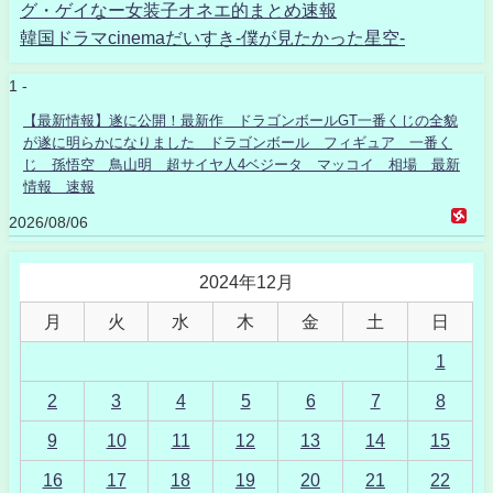
グ・ゲイなー女装子オネエ的まとめ速報
韓国ドラマcinemaだいすき-僕が見たかった星空-
1 -
【最新情報】遂に公開！最新作 ドラゴンボールGT一番くじの全貌
が遂に明らかになりました ドラゴンボール フィギュア 一番く
じ 孫悟空 鳥山明 超サイヤ人4ベジータ マッコイ 相場 最新
情報 速報
2026/08/06
2024年12月
月
火
水
木
金
土
日
1
2
3
4
5
6
7
8
9
10
11
12
13
14
15
16
17
18
19
20
21
22