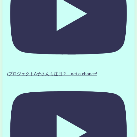
/プロジェクトA子さんも注目？ get a chance!