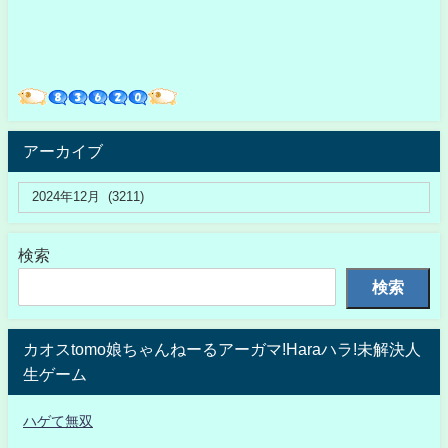
アーカイブ
検索
検索
カオスtomo娘ちゃんねーるアーガマ!Haraハラ!未解決人
生ゲーム
ハゲて無双