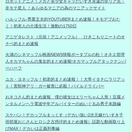
ロボットアニメ！メカと美少女キャラだいすき永遠の非リア充・
非モテ星人 ！あらゆるマニアの為のマニアックサイト
ハルッフル-専業主夫的YOUTUBERまとめ速報！キモデブおた
く！初老人の介護生活！激動の1750日
アニゲタレスト（元祖！アニメッフル） ひきこもりニートのオ
ナベ的まとめ速報
火浦のシネマッフル映画NEWS情報ポータブルの杜！オネエ管理
人オカマちゃんの鬼女的まとめ速報!オカマッフルアタックナンバ
ーハーフ
ユカ・ヨネッフル！初老的まとめ速報！！大帝イタチにラリアッ
ト！害獣神アリ・ガー被害に必殺！パイルドライバー
おネコさん的まとめ速報 僕の彼女はエリーちゃん人形！豆腐メ
ンタルメンヘラ電波中年アルバイターのぬいぐるみ男子末路編
スケバン！デカッフルまっくす（デカい強い2次元嫁だいすき子
供部屋おじさんヒロシ之古惑仔的まとめ速報）話題な動画取り上
げMAX！デカいは正義刑事編