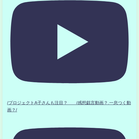
/プロジェクトA子さんも注目？ /感想戯言動画？.一息つく動
画？/