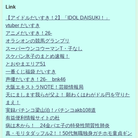
Link
【アイドルだいすき！2】「IDOL DAISUKI！」
vtuber だいすき
アニメだいすき！26-
オラシオンの競馬グランプリ
スーパーウンコウーマンT・子なし
スケバン氷子のまとめ速報！
とおやまエリア51
一番くじ福袋 だいすき
声優だいすき！26- bnk46
大阪エキストラNOTE！芸能情報局
天にまします我らが父よ！ 願わくはわがドル円を守りた
まえ！
実録パチンコ梁山泊！パチンコakb108道
有益便利情報サイトの杜
病は木から！ 24金バエ子の特発性間質性肺炎
真・モリタダッフル2！！50代無職独身ガチホモ童貞ギン