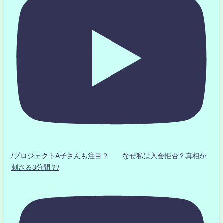
/プロジェクトA子さんも注目？ なぜ私は入会拒否？真相が
刺さる3分間？/