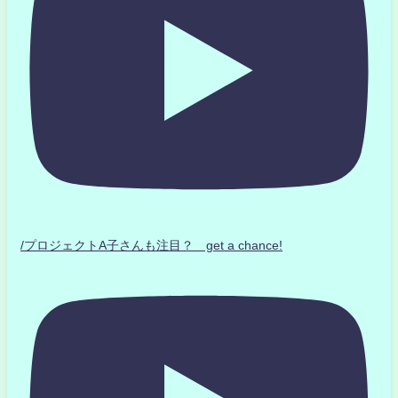
/プロジェクトA子さんも注目？ get a chance!