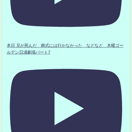
本日 兄が死んだ 葬式には行かなかった などなど 木曜ゴー
ルデン日浦劇場パート7