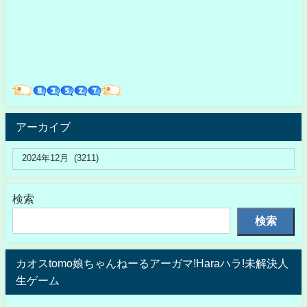
アーカイブ
検索
検索
カオスtomo娘ちゃんねーるアーガマ!Haraハラ!未解決人
生ゲーム