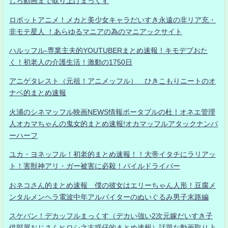
しろ動画まで取り上げまっくす
ロボットアニメ！メカと美少女キャラだいすき永遠の非リア充・
非モテ星人 ！あらゆるマニアの為のマニアックサイト
ハルッフル-専業主夫的YOUTUBERまとめ速報！キモデブおた
く！初老人の介護生活！激動の1750日
アニゲタレスト（元祖！アニメッフル） ひきこもりニートのオ
ナベ的まとめ速報
火浦のシネマッフル映画NEWS情報ポータブルの杜！オネエ管理
人オカマちゃんの鬼女的まとめ速報!オカマッフルアタックナンバ
ーハーフ
ユカ・ヨネッフル！初老的まとめ速報！！大帝イタチにラリアッ
ト！害獣神アリ・ガー被害に必殺！パイルドライバー
おネコさん的まとめ速報 僕の彼女はエリーちゃん人形！豆腐メ
ンタルメンヘラ電波中年アルバイターのぬいぐるみ男子末路編
スケバン！デカッフルまっくす（デカい強い2次元嫁だいすき子
供部屋おじさんヒロシ之古惑仔的まとめ速報）話題な動画取り上