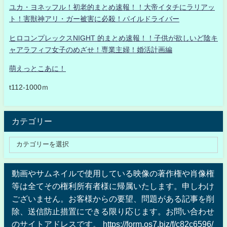
ユカ・ヨネッフル！初老的まとめ速報！！大帝イタチにラリアッ
ト！害獣神アリ・ガー被害に必殺！パイルドライバー
ヒロコンプレックスNIGHT 的まとめ速報！！子供が欲しいど陰キ
ャアラフィフ女子のめざせ！専業主婦！婚活計画編
萌えっとこあに！
t112-1000ｍ
カテゴリー
動画やサムネイルで使用している映像の著作権や肖像権
等は全てその権利所有者様に帰属いたします。申しわけ
ございません。お客様からの要望、問題がある記事を削
除、送信防止措置にできる限り応じます。お問い合わせ
のサイトアドレスです。 https://form.os7.biz/f/c82c6596/