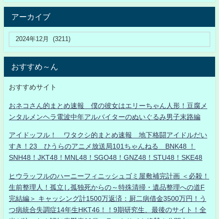
アーカイブ
おすすめ～ん
おすすめサイト
おネコさん的まとめ速報 僕の彼女はエリーちゃん人形！豆腐メ
ンタルメンヘラ電波中年アルバイターのぬいぐるみ男子末路編
アイドッフル！ ワタクシ的まとめ速報 地下格闘アイドルだい
すき！23 ひうらのアニメ放送局101ちゃんねる BNK48 ！
SNH48！JKT48！MNL48！SGO48！GNZ48！STU48！SKE48
ヒウラッフルのハーニーフィニッシュゴミ屋敷補完計画 ＜必殺！
生前整理人！孤立し孤独死からの～特殊清掃・遺品整理への道F
完結編＞ キャッシング計1500万返済：厨二病借金3500万円！う
つ病統合失調症14年生HKT46！！9期研究生、最後のサイト！全