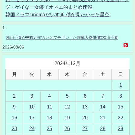
グ・ゲイなー女装子オネエ的まとめ速報
韓国ドラマcinemaだいすき-僕が見たかった星空-
1 -
松山千春が態度がデカいとブチギレした同郷大物俳優#松山千春
2026/08/06
2024年12月
月
火
水
木
金
土
日
1
2
3
4
5
6
7
8
9
10
11
12
13
14
15
16
17
18
19
20
21
22
23
24
25
26
27
28
29