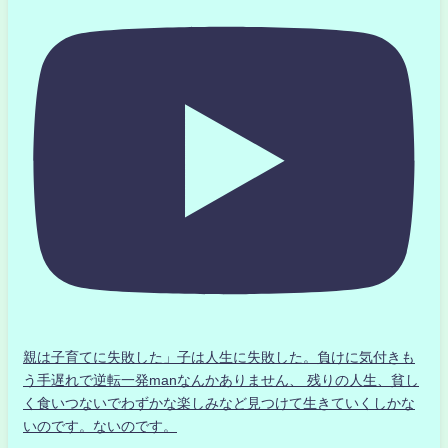
親は子育てに失敗した」子は人生に失敗した。負けに気付きも
う手遅れで逆転一発manなんかありません、 残りの人生、貧し
く食いつないでわずかな楽しみなど見つけて生きていくしかな
いのです。ないのです。