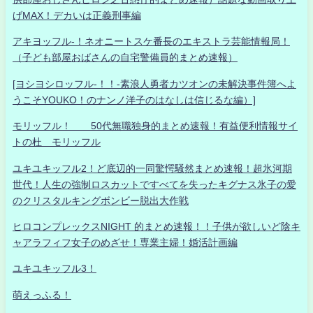
げMAX！デカいは正義刑事編
アキヨッフル-！ネオニートスケ番長のエキストラ芸能情報局！
（子ども部屋おばさんの自宅警備員的まとめ速報）
[ヨシヨシロッフル-！！-素浪人勇者カツオンの未解決事件簿へよ
うこそYOUKO！のナンノ洋子のはなしは信じるな編）]
モリッフル！ 50代無職独身的まとめ速報！有益便利情報サイ
トの杜 モリッフル
ユキユキッフル2！ど底辺的一同驚愕騒然まとめ速報！超氷河期
世代！人生の強制ロスカットですべてを失ったキグナス氷子の愛
のクリスタルキングボンビー脱出大作戦
ヒロコンプレックスNIGHT 的まとめ速報！！子供が欲しいど陰キ
ャアラフィフ女子のめざせ！専業主婦！婚活計画編
ユキユキッフル3！
萌えっふる！