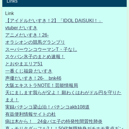
Links
Link
【アイドルだいすき！2】「IDOL DAISUKI！」
vtuber だいすき
アニメだいすき！26-
オラシオンの競馬グランプリ
スーパーウンコウーマンT・子なし
スケバン氷子のまとめ速報！
とおやまエリア51
一番くじ福袋 だいすき
声優だいすき！26- bnk46
大阪エキストラNOTE！芸能情報局
天にまします我らが父よ！ 願わくはわがドル円を守りた
まえ！
実録パチンコ梁山泊！パチンコakb108道
有益便利情報サイトの杜
病は木から！ 24金バエ子の特発性間質性肺炎
真・モリタダッフル2！！50代無職独身ガチホモ童貞ギン