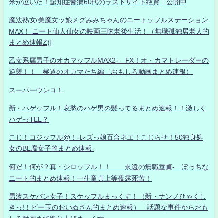
米が泣いた！認知症鬱病60代のラストサイト絶賛！公開中
魔法熟女/美魔女ッ娘メグみみちゃんのニートッフルステーション
MAX！ ニート仙人仙女の映画三昧老後生活！（無職孤独居老人的
まとめ速報Z)]
乙女系腐男子のオカマッフルMAX2- FX！オ・カマトレーダーの
逆襲！！ 極道のオカマたち編（おもしろ動画まとめ速報）
スーパーウンコ！
新・ハゲッフル！哀愁のハゲ男の髪ってるまとめ速報！！激しく
ハゲっTEL？
こじ！コジッフル@！-レズっ娘百合ネエ！こじらせ！50独身処
女のBL腐女子的まとめ速報-
何だ！何が？真・シロッフル！！ 永遠の無職童貞- ぼっちな
ニート的まとめ速報！一生童貞上等夜露死苦！
男装スケバン女子！スケッフルまっくす！（新・ナンノひゃくし
きっ!！ビー玉のおいぬさん的まとめ速報） 話題な事件からおも