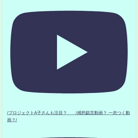
/プロジェクトA子さんも注目？ /感想戯言動画？.一息つく動
画？/