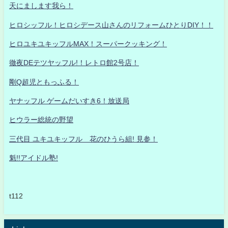
天にまします我ら！
ヒロシッフル！ヒロシデース山さんのリフォームひとりDIY！！
ヒロユキユキッフルMAX！スーパークッキング！
徹夜DEテツヤッフル!！レトロ館2号店！
剛Q超児ともっふる！
ヤナッフル ゲームだいすき6！放送局
ヒウラー総統の野望
三代目 ユキユキッフル 花のひうら組! 見参！
魁!!アイドル塾!
t112