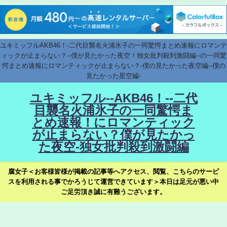
ユキミッフルAKB46！-二代目襲名火浦氷子の一同驚愕まとめ速報にロマンテ
ィックが止まらない？--僕が見たかった夜空！独女批判殺到激闘編--の一同驚
愕まとめ速報にロマンティックが止まらない？-僕の見たかった夜空編--僕の
見たかった星空編-
ユキミッフル--AKB46！--二代
目襲名火浦氷子の一同驚愕ま
とめ速報！にロマンティック
が止まらない？僕が見たかっ
た夜空-独女批判殺到激闘編
腐女子＜お客様皆様が掲載の記事等へアクセス、閲覧、こちらのサービ
スを利用される事でかろうじて運営できています＞本日は足元が悪い中
ご足労頂き誠に有難うございます。