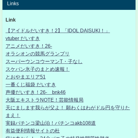
Links
Link
【アイドルだいすき！2】「IDOL DAISUKI！」
vtuber だいすき
アニメだいすき！26-
オラシオンの競馬グランプリ
スーパーウンコウーマンT・子なし
スケバン氷子のまとめ速報！
とおやまエリア51
一番くじ福袋 だいすき
声優だいすき！26- bnk46
大阪エキストラNOTE！芸能情報局
天にまします我らが父よ！ 願わくはわがドル円を守りた
まえ！
実録パチンコ梁山泊！パチンコakb108道
有益便利情報サイトの杜