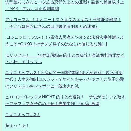
供部屋おじさんヒロシ之古惑仔的まとめ速報）話題な動画取り上
げMAX！デカいは正義刑事編
アキヨッフル-！ネオニートスケ番長のエキストラ芸能情報局！
（子ども部屋おばさんの自宅警備員的まとめ速報）
[ヨシヨシロッフル-！！-素浪人勇者カツオンの未解決事件簿へよ
うこそYOUKO！のナンノ洋子のはなしは信じるな編）]
モリッフル！ 50代無職独身的まとめ速報！有益便利情報サイ
トの杜 モリッフル
ユキユキッフル2！ど底辺的一同驚愕騒然まとめ速報！超氷河期
世代！人生の強制ロスカットですべてを失ったキグナス氷子の愛
のクリスタルキングボンビー脱出大作戦
ヒロコンプレックスNIGHT 的まとめ速報！！子供が欲しいど陰キ
ャアラフィフ女子のめざせ！専業主婦！婚活計画編
ユキユキッフル3！
萌えっふる！