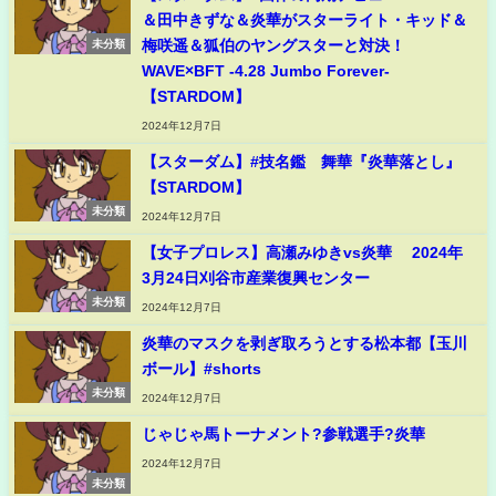
＆田中きずな＆炎華がスターライト・キッド＆
梅咲遥＆狐伯のヤングスターと対決！
未分類
WAVE×BFT -4.28 Jumbo Forever-
【STARDOM】
2024年12月7日
【スターダム】#技名鑑 舞華『炎華落とし』
【STARDOM】
未分類
2024年12月7日
【女子プロレス】高瀬みゆきvs炎華 2024年
3月24日刈谷市産業復興センター
未分類
2024年12月7日
炎華のマスクを剥ぎ取ろうとする松本都【玉川
ボール】#shorts
未分類
2024年12月7日
じゃじゃ馬トーナメント?参戦選手?炎華
2024年12月7日
未分類