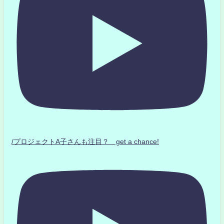
/プロジェクトA子さんも注目？ get a chance!