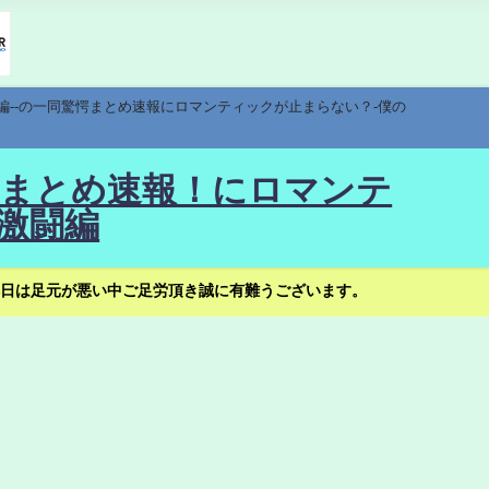
編--の一同驚愕まとめ速報にロマンティックが止まらない？-僕の
驚愕まとめ速報！にロマンテ
激闘編
日は足元が悪い中ご足労頂き誠に有難うございます。