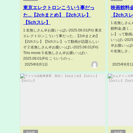
東京エレクトロンこういう事だっ
映画館料金,
た...【2chまとめ】【2chスレ】
【2chス
【5chスレ】
1:名無しさん＠お
館料金,逝く..
1:名無しさん＠お腹いっぱい2025.08.01(Fri) 東京
レ】って動画
エレクトロンこういう事だった...【2chまとめ】
いっぱい2025.0
【2chスレ】【5chスレ】って動画が話題らしい
＠お腹いっぱい2
ぞ 2:名無しさん＠お腹いっぱい2025.08.01(Fri)
4:名無しさ...
This movie 3:名無しさん＠お腹いっぱい
2025.08.01(Fri) こういうのっ...
2025年8月1日
2025年8月1
未分類
未分類