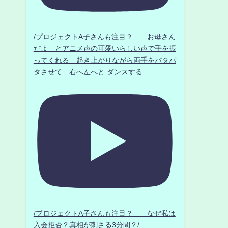
/プロジェクトA子さんも注目？ お母さん
だよ とアニメ声の可愛いらしい声で手を振
ってくれる 起き上がりながら両手をパタパ
タさせて 右へ左へと ダンスする
/プロジェクトA子さんも注目？ なぜ私は
入会拒否？真相が刺さる3分間？/