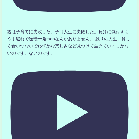
親は子育てに失敗した」子は人生に失敗した。負けに気付きも
う手遅れで逆転一発manなんかありません、 残りの人生、貧し
く食いつないでわずかな楽しみなど見つけて生きていくしかな
いのです。ないのです。