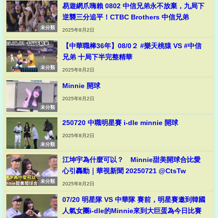
易遊網爪嗨賴 0802 中信兄弟永不放棄，九局下
逆襲三分追平！CTBC Brothers 中信兄弟
未分類
2025年8月2日
【中華職棒36年】08/0２ #樂天桃猿 VS #中信
兄弟 十局下半完整精華
未分類
2025年8月2日
Minnie 開球
2025年8月2日
未分類
250720 中職明星賽 i-dle minnie 開球
2025年8月2日
未分類
江坤宇為什麼可以？ Minnie甜美開球合比愛
心引轟動｜華視新聞 20250721 @CtsTw
未分類
2025年8月2日
07/20 明星隊 VS 中華隊 賽前，明星賽邀到韓國
人氣女團i-dle的Minnie來到大巨蛋為今日比賽