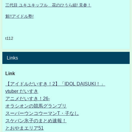
三代目 ユキユキッフル 花のひうら組! 見参！
魁!!アイドル塾!
t112
Links
Link
【アイドルだいすき！2】「IDOL DAISUKI！」
vtuber だいすき
アニメだいすき！26-
オラシオンの競馬グランプリ
スーパーウンコウーマンT・子なし
スケバン氷子のまとめ速報！
とおやまエリア51