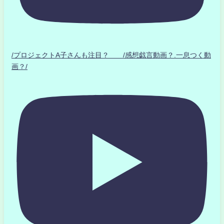
/プロジェクトA子さんも注目？ /感想戯言動画？.一息つく動
画？/