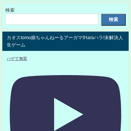
検索
検索
カオスtomo娘ちゃんねーるアーガマ!Haraハラ!未解決人
生ゲーム
ハゲて無双