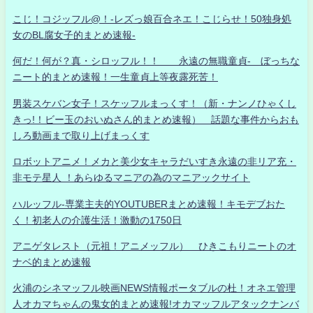
こじ！コジッフル@！-レズっ娘百合ネエ！こじらせ！50独身処
女のBL腐女子的まとめ速報-
何だ！何が？真・シロッフル！！ 永遠の無職童貞- ぼっちな
ニート的まとめ速報！一生童貞上等夜露死苦！
男装スケバン女子！スケッフルまっくす！（新・ナンノひゃくし
きっ!！ビー玉のおいぬさん的まとめ速報） 話題な事件からおも
しろ動画まで取り上げまっくす
ロボットアニメ！メカと美少女キャラだいすき永遠の非リア充・
非モテ星人 ！あらゆるマニアの為のマニアックサイト
ハルッフル-専業主夫的YOUTUBERまとめ速報！キモデブおた
く！初老人の介護生活！激動の1750日
アニゲタレスト（元祖！アニメッフル） ひきこもりニートのオ
ナベ的まとめ速報
火浦のシネマッフル映画NEWS情報ポータブルの杜！オネエ管理
人オカマちゃんの鬼女的まとめ速報!オカマッフルアタックナンバ