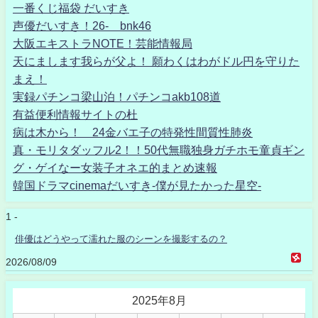
一番くじ福袋 だいすき
声優だいすき！26- bnk46
大阪エキストラNOTE！芸能情報局
天にまします我らが父よ！ 願わくはわがドル円を守りた
まえ！
実録パチンコ梁山泊！パチンコakb108道
有益便利情報サイトの杜
病は木から！ 24金バエ子の特発性間質性肺炎
真・モリタダッフル2！！50代無職独身ガチホモ童貞ギン
グ・ゲイなー女装子オネエ的まとめ速報
韓国ドラマcinemaだいすき-僕が見たかった星空-
1 -
俳優はどうやって濡れた服のシーンを撮影するの？
2026/08/09
2025年8月