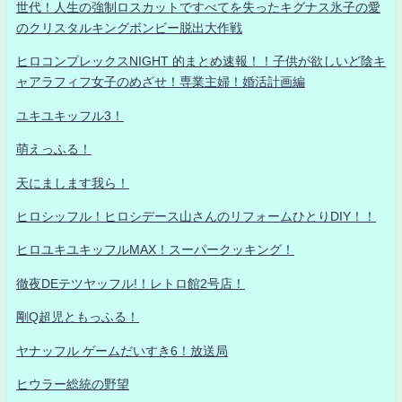
世代！人生の強制ロスカットですべてを失ったキグナス氷子の愛
のクリスタルキングボンビー脱出大作戦
ヒロコンプレックスNIGHT 的まとめ速報！！子供が欲しいど陰キ
ャアラフィフ女子のめざせ！専業主婦！婚活計画編
ユキユキッフル3！
萌えっふる！
天にまします我ら！
ヒロシッフル！ヒロシデース山さんのリフォームひとりDIY！！
ヒロユキユキッフルMAX！スーパークッキング！
徹夜DEテツヤッフル!！レトロ館2号店！
剛Q超児ともっふる！
ヤナッフル ゲームだいすき6！放送局
ヒウラー総統の野望