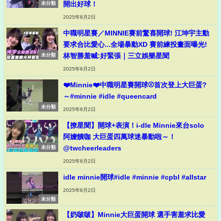
開出好球！
未分類
2025年8月2日
中職明星賽／MINNIE賽前驚喜開球! 江坤宇主動
要求合比愛心...全場暴動XD 賽前練投畫面曝光!
林智勝羞喊:好緊張｜三立娛樂星聞
未分類
2025年8月2日
❤️Minnie❤️中職明星賽開球⚾️首次登上大巨蛋?
～#minnie #idle #queencard
未分類
2025年8月2日
【撩星聞】開球+表演！i-dle Minnie來台solo
阿嬤饋咖 大巨蛋四萬球迷暴動啦～！
@twcheerleaders
未分類
2025年8月2日
idle minnie開球#idle #minnie #cpbl #allstar
2025年8月2日
未分類
【奶啵啵】Minnie大巨蛋開球 選手害羞求比愛