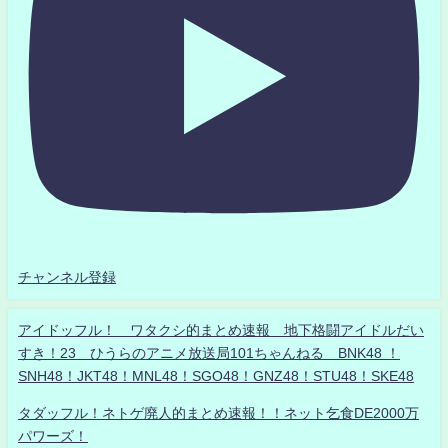
チャンネル登録
アイドッフル！ ワタクシ的まとめ速報 地下格闘アイドルだい
すき！23 ひうらのアニメ放送局101ちゃんねる BNK48 ！
SNH48！JKT48！MNL48！SGO48！GNZ48！STU48！SKE48
タダッフル！ネトゲ廃人的まとめ速報！！ネット乞食DE2000万
パワーズ！