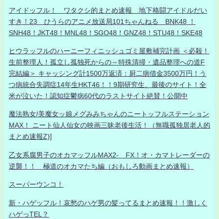
アイドッフル！ ワタクシ的まとめ速報 地下格闘アイドルだい
すき！23 ひうらのアニメ放送局101ちゃんねる BNK48 ！
SNH48！JKT48！MNL48！SGO48！GNZ48！STU48！SKE48
ヒウラッフルのハーニーフィニッシュゴミ屋敷補完計画 ＜必殺！
生前整理人！孤立し孤独死からの～特殊清掃・遺品整理への道F
完結編＞ キャッシング計1500万返済：厨二病借金3500万円！う
つ病統合失調症14年生HKT46！！9期研究生、最後のサイト！全
米が泣いた！認知症鬱病60代のラストサイト絶賛！公開中
魔法熟女/美魔女ッ娘メグみみちゃんのニートッフルステーション
MAX！ ニート仙人仙女の映画三昧老後生活！（無職孤独居老人的
まとめ速報Z)]
乙女系腐男子のオカマッフルMAX2- FX！オ・カマトレーダーの
逆襲！！ 極道のオカマたち編（おもしろ動画まとめ速報）
スーパーウンコ！
新・ハゲッフル！哀愁のハゲ男の髪ってるまとめ速報！！激しく
ハゲっTEL？