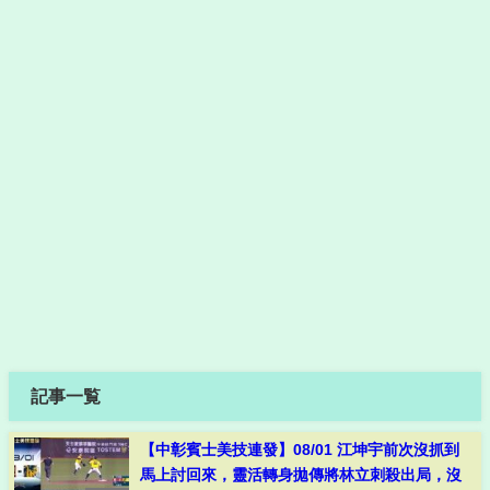
記事一覧
【中彰賓士美技連發】08/01 江坤宇前次沒抓到
馬上討回來，靈活轉身拋傳將林立刺殺出局，沒