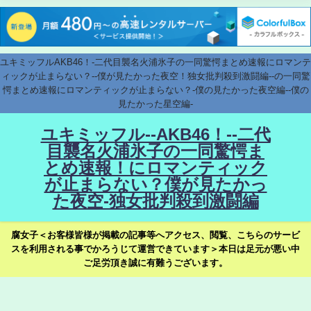
ユキミッフルAKB46！-二代目襲名火浦氷子の一同驚愕まとめ速報にロマンテ
ィックが止まらない？--僕が見たかった夜空！独女批判殺到激闘編--の一同驚
愕まとめ速報にロマンティックが止まらない？-僕の見たかった夜空編--僕の
見たかった星空編-
ユキミッフル--AKB46！--二代
目襲名火浦氷子の一同驚愕ま
とめ速報！にロマンティック
が止まらない？僕が見たかっ
た夜空-独女批判殺到激闘編
腐女子＜お客様皆様が掲載の記事等へアクセス、閲覧、こちらのサービ
スを利用される事でかろうじて運営できています＞本日は足元が悪い中
ご足労頂き誠に有難うございます。