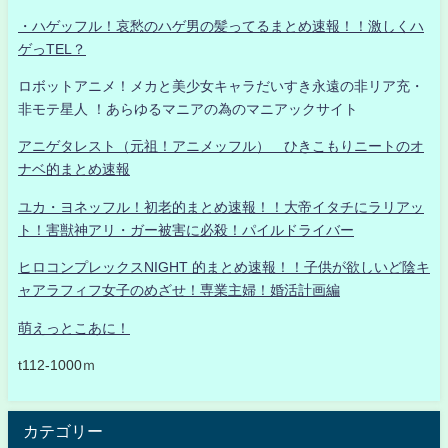
・ハゲッフル！哀愁のハゲ男の髪ってるまとめ速報！！激しくハ
ゲっTEL？
ロボットアニメ！メカと美少女キャラだいすき永遠の非リア充・
非モテ星人 ！あらゆるマニアの為のマニアックサイト
アニゲタレスト（元祖！アニメッフル） ひきこもりニートのオ
ナベ的まとめ速報
ユカ・ヨネッフル！初老的まとめ速報！！大帝イタチにラリアッ
ト！害獣神アリ・ガー被害に必殺！パイルドライバー
ヒロコンプレックスNIGHT 的まとめ速報！！子供が欲しいど陰キ
ャアラフィフ女子のめざせ！専業主婦！婚活計画編
萌えっとこあに！
t112-1000ｍ
カテゴリー