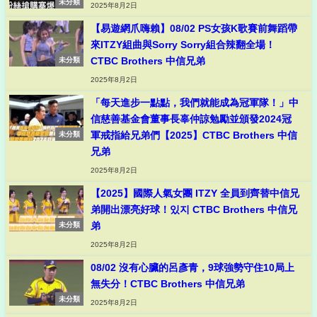
未分類
2025年8月2日
【易遊網爪嗨賴】08/02 PS女孩K歌賽前舞蹈帶
來ITZY組曲與Sorry Sorry組合辣翻全場！
CTBC Brothers 中信兄弟
未分類
2025年8月2日
「每天進步一點點，我們就能成為冠軍隊！」中
信慈善基金會董事長辜仲諒勉勵並頒發2024冠
軍戒指給兄弟們【2025】CTBC Brothers 中信
未分類
兄弟
2025年8月2日
【2025】國際人氣女團 ITZY 全員到齊替中信兄
弟開出漂亮好球！있지 CTBC Brothers 中信兄
弟
未分類
2025年8月2日
08/02 沒有心臟的呂彥青，9球強勢守住10局上
無失分！CTBC Brothers 中信兄弟
未分類
2025年8月2日