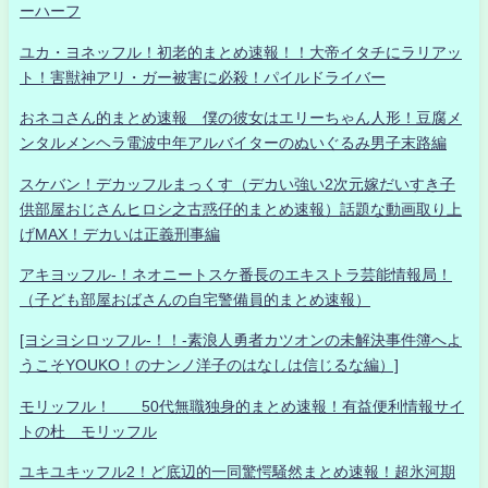
ーハーフ
ユカ・ヨネッフル！初老的まとめ速報！！大帝イタチにラリアッ
ト！害獣神アリ・ガー被害に必殺！パイルドライバー
おネコさん的まとめ速報 僕の彼女はエリーちゃん人形！豆腐メ
ンタルメンヘラ電波中年アルバイターのぬいぐるみ男子末路編
スケバン！デカッフルまっくす（デカい強い2次元嫁だいすき子
供部屋おじさんヒロシ之古惑仔的まとめ速報）話題な動画取り上
げMAX！デカいは正義刑事編
アキヨッフル-！ネオニートスケ番長のエキストラ芸能情報局！
（子ども部屋おばさんの自宅警備員的まとめ速報）
[ヨシヨシロッフル-！！-素浪人勇者カツオンの未解決事件簿へよ
うこそYOUKO！のナンノ洋子のはなしは信じるな編）]
モリッフル！ 50代無職独身的まとめ速報！有益便利情報サイ
トの杜 モリッフル
ユキユキッフル2！ど底辺的一同驚愕騒然まとめ速報！超氷河期