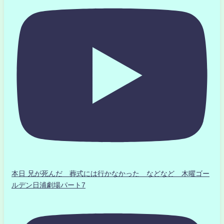
本日 兄が死んだ 葬式には行かなかった などなど 木曜ゴー
ルデン日浦劇場パート7