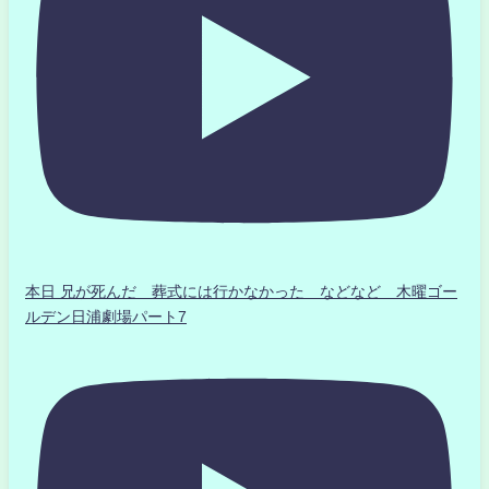
本日 兄が死んだ 葬式には行かなかった などなど 木曜ゴー
ルデン日浦劇場パート7