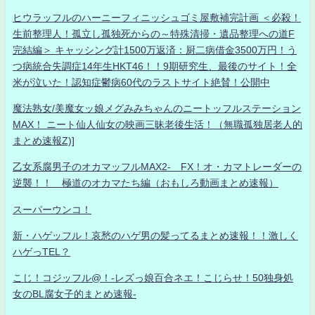
ヒウラッフルのハーニーフィニッシュゴミ屋敷補完計画 ＜必殺！
生前整理人！孤立し孤独死からの～特殊清掃・遺品整理への道F
完結編＞ キャッシング計1500万返済：厨二病借金3500万円！う
つ病統合失調症14年生HKT46！！9期研究生、最後のサイト！全
米が泣いた！認知症鬱病60代のラストサイト絶賛！公開中
魔法熟女/美魔女ッ娘メグみみちゃんのニートッフルステーション
MAX！ ニート仙人仙女の映画三昧老後生活！（無職孤独居老人的
まとめ速報Z)]
乙女系腐男子のオカマッフルMAX2- FX！オ・カマトレーダーの
逆襲！！ 極道のオカマたち編（おもしろ動画まとめ速報）
スーパーウンコ！
新・ハゲッフル！哀愁のハゲ男の髪ってるまとめ速報！！激しく
ハゲっTEL？
こじ！コジッフル@！-レズっ娘百合ネエ！こじらせ！50独身処
女のBL腐女子的まとめ速報-