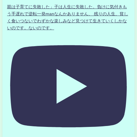
親は子育てに失敗した」子は人生に失敗した。負けに気付きも
う手遅れで逆転一発manなんかありません、 残りの人生、貧し
く食いつないでわずかな楽しみなど見つけて生きていくしかな
いのです。ないのです。