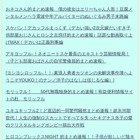
おネコさん的まとめ速報 僕の彼女はエリーちゃん人形！豆腐メ
ンタルメンヘラ電波中年アルバイターのぬいぐるみ男子末路編
スケバン！デカッフルまっくす（デカい強い2次元嫁だいすき子
供部屋おじさんヒロシ之古惑仔的まとめ速報）話題な動画取り上
げMAX！デカいは正義刑事編
アキヨッフル-！ネオニートスケ番長のエキストラ芸能情報局！
（子ども部屋おばさんの自宅警備員的まとめ速報）
[ヨシヨシロッフル-！！-素浪人勇者カツオンの未解決事件簿へよ
うこそYOUKO！のナンノ洋子のはなしは信じるな編）]
モリッフル！ 50代無職独身的まとめ速報！有益便利情報サイ
トの杜 モリッフル
ユキユキッフル2！ど底辺的一同驚愕騒然まとめ速報！超氷河期
世代！人生の強制ロスカットですべてを失ったキグナス氷子の愛
のクリスタルキングボンビー脱出大作戦
ヒロコンプレックスNIGHT 的まとめ速報！！子供が欲しいど陰キ