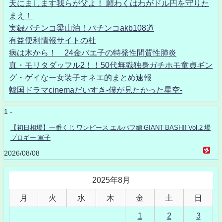
天にまします我らが父よ！ 願わくはわがドル円を守りた
まえ！
実録パチンコ梁山泊！パチンコakb108道
有益便利情報サイトの杜
病は木から！ 24金バエ子の特発性間質性肺炎
真・モリタダッフル2！！50代無職独身ガチホモ童貞ギン
グ・ゲイなー女装子オネエ的まとめ速報
韓国ドラマcinemaだいすき-僕が見たかった星空-
1 -
【初日相場】一番くじ ワンピース エルバフ編 GIANT BASH!! Vol.2 場
ブロギー 軍子
2026/08/08
2025年8月
月
火
水
木
金
土
日
1
2
3