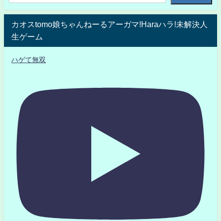
カオスtomo娘ちゃんねーるアーガマ!Haraハラ!未解決人
生ゲーム
ハゲて無双