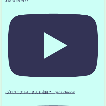
刺さる3分間？/
/プロジェクトA子さんも注目？ get a chance!