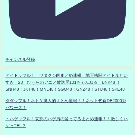
チャンネル登録
アイドッフル！ ワタクシ的まとめ速報 地下格闘アイドルだい
すき！23 ひうらのアニメ放送局101ちゃんねる BNK48 ！
SNH48！JKT48！MNL48！SGO48！GNZ48！STU48！SKE48
タダッフル！ネトゲ廃人的まとめ速報！！ネット乞食DE2000万
パワーズ！
・ハゲッフル！哀愁のハゲ男の髪ってるまとめ速報！！激しくハ
ゲっTEL？