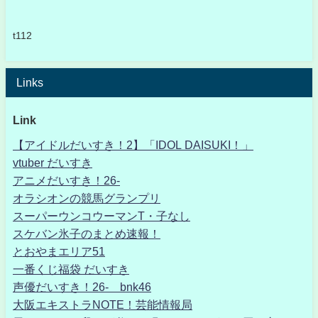
t112
Links
Link
【アイドルだいすき！2】「IDOL DAISUKI！」
vtuber だいすき
アニメだいすき！26-
オラシオンの競馬グランプリ
スーパーウンコウーマンT・子なし
スケバン氷子のまとめ速報！
とおやまエリア51
一番くじ福袋 だいすき
声優だいすき！26- bnk46
大阪エキストラNOTE！芸能情報局