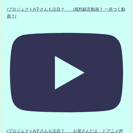
/プロジェクトA子さんも注目？ /感想戯言動画？.一息つく動
画？/
/プロジェクトA子さんも注目？ お母さんだよ とアニメ声