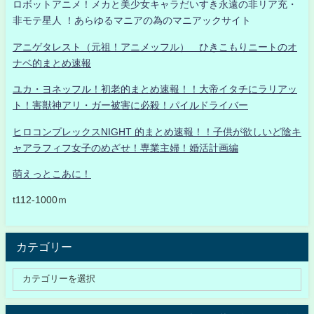
ロボットアニメ！メカと美少女キャラだいすき永遠の非リア充・
非モテ星人 ！あらゆるマニアの為のマニアックサイト
アニゲタレスト（元祖！アニメッフル） ひきこもりニートのオ
ナベ的まとめ速報
ユカ・ヨネッフル！初老的まとめ速報！！大帝イタチにラリアッ
ト！害獣神アリ・ガー被害に必殺！パイルドライバー
ヒロコンプレックスNIGHT 的まとめ速報！！子供が欲しいど陰キ
ャアラフィフ女子のめざせ！専業主婦！婚活計画編
萌えっとこあに！
t112-1000ｍ
カテゴリー