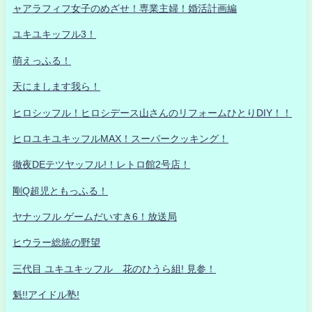
ャアラフィフ女子のめざせ！専業主婦！婚活計画編
ユキユキッフル3！
萌えっふる！
天にまします我ら！
ヒロシッフル！ヒロシデース山さんのリフォームひとりDIY！！
ヒロユキユキッフルMAX！スーパークッキング！
徹夜DEテツヤッフル!！レトロ館2号店！
剛Q超児ともっふる！
ヤナッフル ゲームだいすき6！放送局
ヒウラー総統の野望
三代目 ユキユキッフル 花のひうら組! 見参！
魁!!アイドル塾!