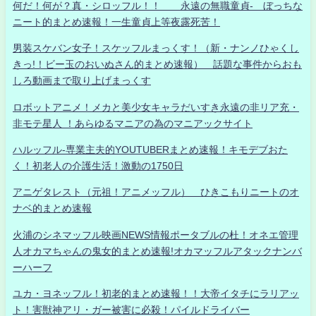
何だ！何が？真・シロッフル！！ 永遠の無職童貞- ぼっちな
ニート的まとめ速報！一生童貞上等夜露死苦！
男装スケバン女子！スケッフルまっくす！（新・ナンノひゃくし
きっ!！ビー玉のおいぬさん的まとめ速報） 話題な事件からおも
しろ動画まで取り上げまっくす
ロボットアニメ！メカと美少女キャラだいすき永遠の非リア充・
非モテ星人 ！あらゆるマニアの為のマニアックサイト
ハルッフル-専業主夫的YOUTUBERまとめ速報！キモデブおた
く！初老人の介護生活！激動の1750日
アニゲタレスト（元祖！アニメッフル） ひきこもりニートのオ
ナベ的まとめ速報
火浦のシネマッフル映画NEWS情報ポータブルの杜！オネエ管理
人オカマちゃんの鬼女的まとめ速報!オカマッフルアタックナンバ
ーハーフ
ユカ・ヨネッフル！初老的まとめ速報！！大帝イタチにラリアッ
ト！害獣神アリ・ガー被害に必殺！パイルドライバー