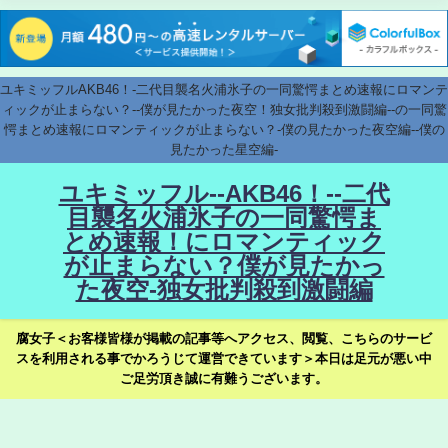
ユキミッフルAKB46！-二代目襲名火浦氷子の一同驚愕まとめ速報にロマンテ
ィックが止まらない？--僕が見たかった夜空！独女批判殺到激闘編--の一同驚
愕まとめ速報にロマンティックが止まらない？-僕の見たかった夜空編--僕の
見たかった星空編-
ユキミッフル--AKB46！--二代
目襲名火浦氷子の一同驚愕ま
とめ速報！にロマンティック
が止まらない？僕が見たかっ
た夜空-独女批判殺到激闘編
腐女子＜お客様皆様が掲載の記事等へアクセス、閲覧、こちらのサービ
スを利用される事でかろうじて運営できています＞本日は足元が悪い中
ご足労頂き誠に有難うございます。