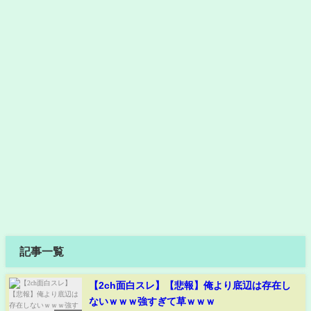
記事一覧
【2ch面白スレ】【悲報】俺より底辺は存在し
ないｗｗｗ強すぎて草ｗｗｗ