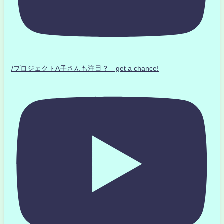
/プロジェクトA子さんも注目？ get a chance!