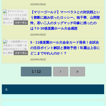
2025年5月9日
【マリーゴールド】マーベラスとの対抗戦とい
う禁断に踏み切ったロッシー。暁千華、山岡聖
怜。若い二人のタッグマッチ印象に残ったの
スターダム
は？3･30後楽園ホール大会感想
2025年5月9日
5・11後楽園ホール大会全カード発表！全試合
の注目ポイント解説と勝敗予想！玖麗は上谷に
どこまでやれんのか！？
スターダム
2025年5月9日
1 / 12
s