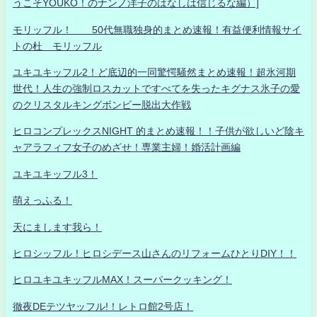
うこそYOUKO！のナンノ洋子のはなしは信じるな編）]
モリッフル！ 50代無職独身的まとめ速報！有益便利情報サイ
トの杜 モリッフル
ユキユキッフル2！ど底辺的一同驚愕騒然まとめ速報！超氷河期
世代！人生の強制ロスカットですべてを失ったキグナス氷子の愛
のクリスタルキングボンビー脱出大作戦
ヒロコンプレックスNIGHT 的まとめ速報！！子供が欲しいど陰キ
ャアラフィフ女子のめざせ！専業主婦！婚活計画編
ユキユキッフル3！
萌えっふる！
天にまします我ら！
ヒロシッフル！ヒロシデース山さんのリフォームひとりDIY！！
ヒロユキユキッフルMAX！スーパークッキング！
徹夜DEテツヤッフル!！レトロ館2号店！