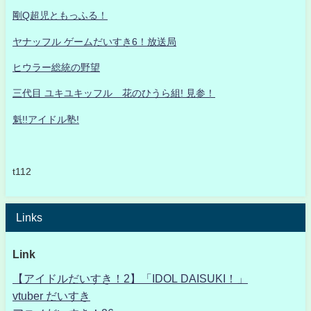
剛Q超児ともっふる！
ヤナッフル ゲームだいすき6！放送局
ヒウラー総統の野望
三代目 ユキユキッフル 花のひうら組! 見参！
魁!!アイドル塾!
t112
Links
Link
【アイドルだいすき！2】「IDOL DAISUKI！」
vtuber だいすき