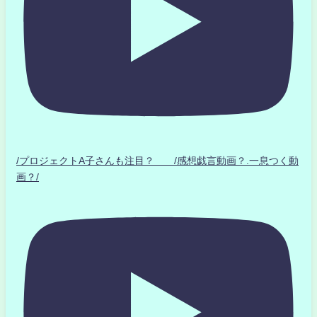
/プロジェクトA子さんも注目？ /感想戯言動画？.一息つく動
画？/