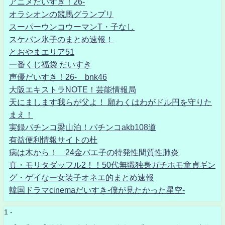
アニメだいすき！26-
オラシオンの競馬グランプリ
スーパーウンコウーマンT・子なし
スケバン氷子のまとめ速報！
とおやまエリア51
一番くじ福袋 だいすき
声優だいすき！26- bnk46
大阪エキストラNOTE！芸能情報局
天にまします我らが父よ！ 願わくはわがドル円を守りた
まえ！
実録パチンコ梁山泊！パチンコakb108道
有益便利情報サイトの杜
病は木から！ 24金バエ子の特発性間質性肺炎
真・モリタダッフル2！！50代無職独身ガチホモ童貞ギン
グ・ゲイなー女装子オネエ的まとめ速報
韓国ドラマcinemaだいすき-僕が見たかった星空-
1 -