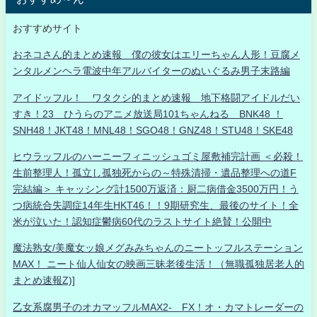
おすすめサイト
おネコさん的まとめ速報 僕の彼女はエリーちゃん人形！豆腐メ
ンタルメンヘラ電波中年アルバイターのぬいぐるみ男子末路編
アイドッフル！ ワタクシ的まとめ速報 地下格闘アイドルだい
すき！23 ひうらのアニメ放送局101ちゃんねる BNK48 ！
SNH48！JKT48！MNL48！SGO48！GNZ48！STU48！SKE48
ヒウラッフルのハーニーフィニッシュゴミ屋敷補完計画 ＜必殺！
生前整理人！孤立し孤独死からの～特殊清掃・遺品整理への道F
完結編＞ キャッシング計1500万返済：厨二病借金3500万円！う
つ病統合失調症14年生HKT46！！9期研究生、最後のサイト！全
米が泣いた！認知症鬱病60代のラストサイト絶賛！公開中
魔法熟女/美魔女ッ娘メグみみちゃんのニートッフルステーション
MAX！ ニート仙人仙女の映画三昧老後生活！（無職孤独居老人的
まとめ速報Z)]
乙女系腐男子のオカマッフルMAX2- FX！オ・カマトレーダーの