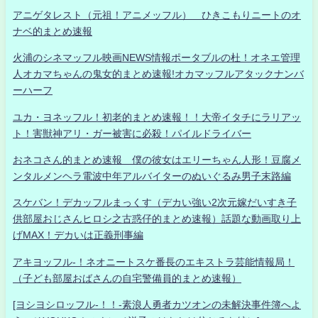
アニゲタレスト（元祖！アニメッフル） ひきこもりニートのオ
ナベ的まとめ速報
火浦のシネマッフル映画NEWS情報ポータブルの杜！オネエ管理
人オカマちゃんの鬼女的まとめ速報!オカマッフルアタックナンバ
ーハーフ
ユカ・ヨネッフル！初老的まとめ速報！！大帝イタチにラリアッ
ト！害獣神アリ・ガー被害に必殺！パイルドライバー
おネコさん的まとめ速報 僕の彼女はエリーちゃん人形！豆腐メ
ンタルメンヘラ電波中年アルバイターのぬいぐるみ男子末路編
スケバン！デカッフルまっくす（デカい強い2次元嫁だいすき子
供部屋おじさんヒロシ之古惑仔的まとめ速報）話題な動画取り上
げMAX！デカいは正義刑事編
アキヨッフル-！ネオニートスケ番長のエキストラ芸能情報局！
（子ども部屋おばさんの自宅警備員的まとめ速報）
[ヨシヨシロッフル-！！-素浪人勇者カツオンの未解決事件簿へよ