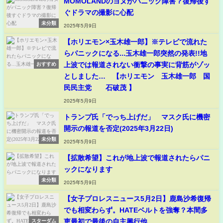
MOMOLANDのヨヌがパニック障害？復帰後す
ぐドラマの撮影に心配
未分類
2025年5月9日
【ホリエモン×玉木雄一郎】※テレビで流れた
らパニックになる...玉木雄一郎突然の発表!!地
上波では報道されない衝撃の事実に背筋がゾッ
おすすめ
としました… 【ホリエモン 玉木雄一郎 国
民民主党 石破茂 】
2025年5月9日
トランプ氏「でっち上げだ」 マスク氏に機密
開示の報道を否定(2025年3月22日)
未分類
2025年5月9日
【拡散希望】これが地上波で報道されたらパニ
ックになります
未分類
2025年5月9日
【女子プロレスニュース5月2日】鹿島沙希復帰
でも相変わらず。HATEベルトを強奪？本間多
恵最初で最後の自主興行他
スターダム