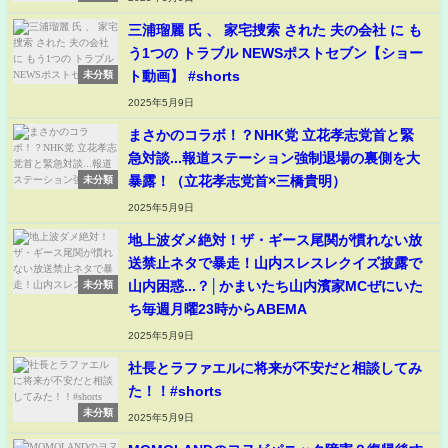
三浦瑠麗 氏 、 家宅捜索 された 夫の会社 に も
う1つの トラブル NEWSポストセブン【ショー
ト動画】 #shorts
未分類
2025年5月9日
まさかのコラボ！？NHK党 立花孝志党首と緊
急対談...報道ステーション強制退場の裏側を大
暴露！（立花孝志党首×三橋貴明）
未分類
2025年5月9日
地上波ダメ絶対！ザ・ギース尾関が慣れない放
送禁止ネタで暴走！山内スレスレクイズ披露で
山内困惑...？│かまいたち山内濱家MCぜにいた
未分類
ち毎週月曜23時からABEMA
2025年5月9日
社長とラファエルに将来が不安だと相談してみ
た！！#shorts
未分類
2025年5月9日