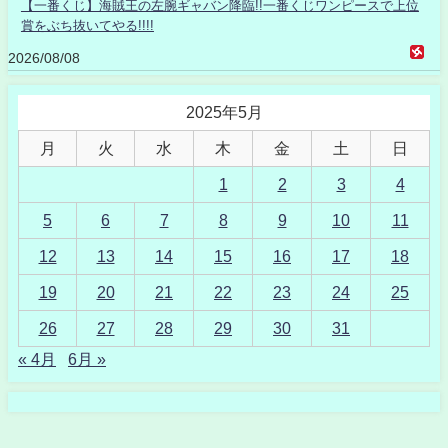
【一番くじ】海賊王の左腕ギャバン降臨!!一番くじワンピースで上位
賞をぶち抜いてやる!!!!
2026/08/08
2025年5月
月
火
水
木
金
土
日
1
2
3
4
5
6
7
8
9
10
11
12
13
14
15
16
17
18
19
20
21
22
23
24
25
26
27
28
29
30
31
« 4月
6月 »