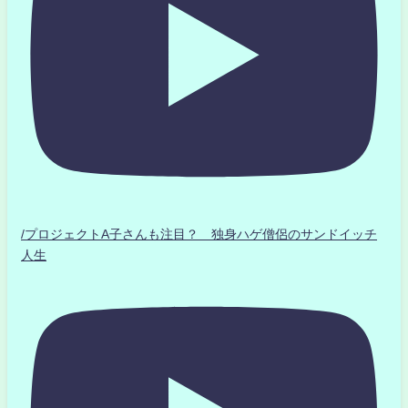
/プロジェクトA子さんも注目？ 独身ハゲ僧侶のサンドイッチ
人生