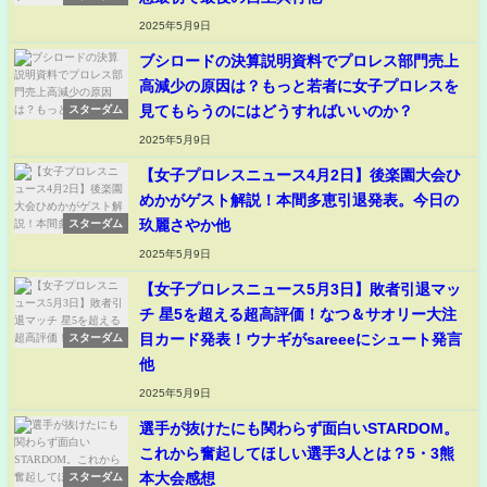
2025年5月9日
ブシロードの決算説明資料でプロレス部門売上
高減少の原因は？もっと若者に女子プロレスを
見てもらうのにはどうすればいいのか？
スターダム
2025年5月9日
【女子プロレスニュース4月2日】後楽園大会ひ
めかがゲスト解説！本間多恵引退発表。今日の
玖麗さやか他
スターダム
2025年5月9日
【女子プロレスニュース5月3日】敗者引退マッ
チ 星5を超える超高評価！なつ＆サオリー大注
目カード発表！ウナギがsareeeにシュート発言
スターダム
他
2025年5月9日
選手が抜けたにも関わらず面白いSTARDOM。
これから奮起してほしい選手3人とは？5・3熊
本大会感想
スターダム