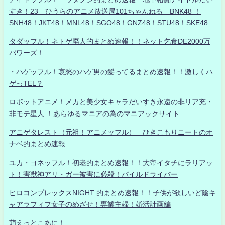
すき！23 ひうらのアニメ放送局101ちゃんねる BNK48 ！
SNH48！JKT48！MNL48！SGO48！GNZ48！STU48！SKE48
タダッフル！ネトゲ廃人的まとめ速報！！ネット乞食DE2000万
パワーズ！
・ハゲッフル！哀愁のハゲ男の髪ってるまとめ速報！！激しくハ
ゲっTEL？
ロボットアニメ！メカと美少女キャラだいすき永遠の非リア充・
非モテ星人 ！あらゆるマニアの為のマニアックサイト
アニゲタレスト（元祖！アニメッフル） ひきこもりニートのオ
ナベ的まとめ速報
ユカ・ヨネッフル！初老的まとめ速報！！大帝イタチにラリアッ
ト！害獣神アリ・ガー被害に必殺！パイルドライバー
ヒロコンプレックスNIGHT 的まとめ速報！！子供が欲しいど陰キ
ャアラフィフ女子のめざせ！専業主婦！婚活計画編
萌えっとこあに！