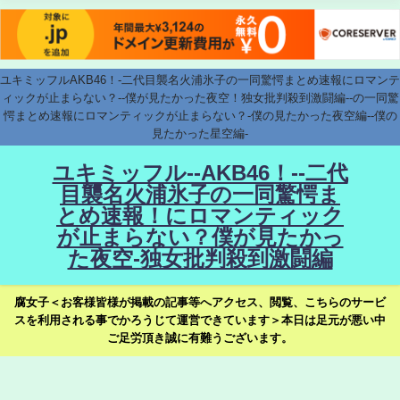
ユキミッフルAKB46！-二代目襲名火浦氷子の一同驚愕まとめ速報にロマンテ
ィックが止まらない？--僕が見たかった夜空！独女批判殺到激闘編--の一同驚
愕まとめ速報にロマンティックが止まらない？-僕の見たかった夜空編--僕の
見たかった星空編-
ユキミッフル--AKB46！--二代
目襲名火浦氷子の一同驚愕ま
とめ速報！にロマンティック
が止まらない？僕が見たかっ
た夜空-独女批判殺到激闘編
腐女子＜お客様皆様が掲載の記事等へアクセス、閲覧、こちらのサービ
スを利用される事でかろうじて運営できています＞本日は足元が悪い中
ご足労頂き誠に有難うございます。