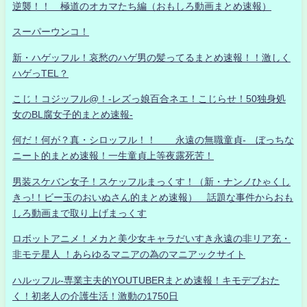
逆襲！！ 極道のオカマたち編（おもしろ動画まとめ速報）
スーパーウンコ！
新・ハゲッフル！哀愁のハゲ男の髪ってるまとめ速報！！激しく
ハゲっTEL？
こじ！コジッフル@！-レズっ娘百合ネエ！こじらせ！50独身処
女のBL腐女子的まとめ速報-
何だ！何が？真・シロッフル！！ 永遠の無職童貞- ぼっちな
ニート的まとめ速報！一生童貞上等夜露死苦！
男装スケバン女子！スケッフルまっくす！（新・ナンノひゃくし
きっ!！ビー玉のおいぬさん的まとめ速報） 話題な事件からおも
しろ動画まで取り上げまっくす
ロボットアニメ！メカと美少女キャラだいすき永遠の非リア充・
非モテ星人 ！あらゆるマニアの為のマニアックサイト
ハルッフル-専業主夫的YOUTUBERまとめ速報！キモデブおた
く！初老人の介護生活！激動の1750日