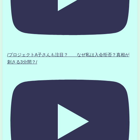
/プロジェクトA子さんも注目？ なぜ私は入会拒否？真相が
刺さる3分間？/