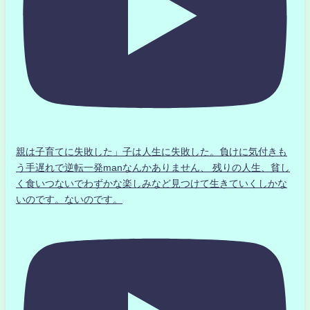
親は子育てに失敗した」子は人生に失敗した。負けに気付きも
う手遅れで逆転一発manなんかありません、 残りの人生、貧し
く食いつないでわずかな楽しみなど見つけて生きていくしかな
いのです。ないのです。