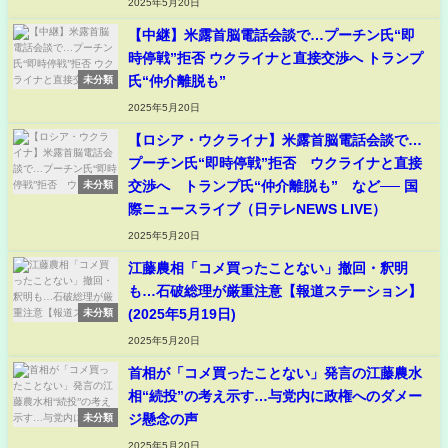
2025年5月20日
【中継】米露首脳電話会談で…プーチン氏“即
時停戦”拒否 ウクライナと直接交渉へ トランプ
氏“仲介離脱も”
未分類
2025年5月20日
【ロシア・ウクライナ】米露首脳電話会談で…
プーチン氏“即時停戦”拒否 ウクライナと直接
交渉へ トランプ氏“仲介離脱も” など── 国
未分類
際ニュースライブ（日テレNEWS LIVE）
2025年5月20日
江藤農相「コメ買ったことない」撤回・釈明
も…石破総理が厳重注意【報道ステーション】
(2025年5月19日)
未分類
2025年5月20日
首相が「コメ買ったことない」発言の江藤農水
相“続投”の考え示す…与党内に政権へのダメー
ジ懸念の声
未分類
2025年5月20日