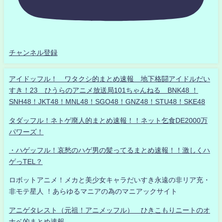
チャンネル登録
アイドッフル！ ワタクシ的まとめ速報 地下格闘アイドルだい
すき！23 ひうらのアニメ放送局101ちゃんねる BNK48 ！
SNH48！JKT48！MNL48！SGO48！GNZ48！STU48！SKE48
タダッフル！ネトゲ廃人的まとめ速報！！ネット乞食DE2000万
パワーズ！
・ハゲッフル！哀愁のハゲ男の髪ってるまとめ速報！！激しくハ
ゲっTEL？
ロボットアニメ！メカと美少女キャラだいすき永遠の非リア充・
非モテ星人 ！あらゆるマニアの為のマニアックサイト
アニゲタレスト（元祖！アニメッフル） ひきこもりニートのオ
ナベ的まとめ速報