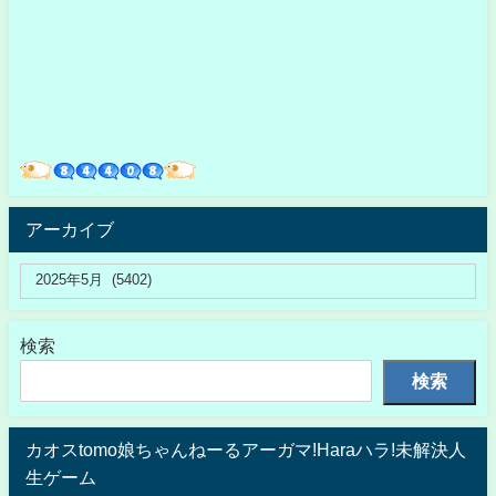
アーカイブ
検索
検索
カオスtomo娘ちゃんねーるアーガマ!Haraハラ!未解決人
生ゲーム