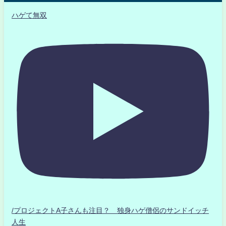
ハゲて無双
/プロジェクトA子さんも注目？ 独身ハゲ僧侶のサンドイッチ
人生