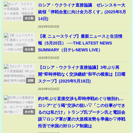
ロシア・ウクライナ直接協議 ゼレンスキー大
統領「停戦合意に向け全力尽くす」(2025年5月
14日)
未分類
2025年5月20日
【夜 ニュースライブ】最新ニュースと生活情
報（5月20日） ──THE LATEST NEWS
SUMMARY（日テレNEWS LIVE）
未分類
2025年5月20日
【ロシア・ウクライナ直接協議】3年ぶり再
開“即時停戦なく交渉継続”和平の模索は【日曜
スクープ】(2025年5月18日)
国際
2025年5月20日
約3年ぶり直接交渉も即時停戦めぐり物別れ…
ロシア“どう喝”交渉の狙い▽「この仕事ができ
るのは私だけ」トランプ氏プーチン氏と電話会
未分類
談▽ロシア軍が夏の大規模攻勢を準備か▽停戦
拒否で米国の対ロシア制裁は