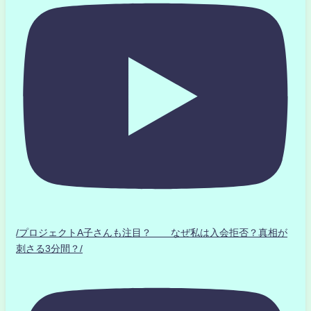
/プロジェクトA子さんも注目？ なぜ私は入会拒否？真相が
刺さる3分間？/