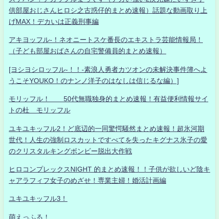
供部屋おじさんヒロシ之古惑仔的まとめ速報）話題な動画取り上
げMAX！デカいは正義刑事編
アキヨッフル-！ネオニートスケ番長のエキストラ芸能情報局！
（子ども部屋おばさんの自宅警備員的まとめ速報）
[ヨシヨシロッフル-！！-素浪人勇者カツオンの未解決事件簿へよ
うこそYOUKO！のナンノ洋子のはなしは信じるな編）]
モリッフル！ 50代無職独身的まとめ速報！有益便利情報サイ
トの杜 モリッフル
ユキユキッフル2！ど底辺的一同驚愕騒然まとめ速報！超氷河期
世代！人生の強制ロスカットですべてを失ったキグナス氷子の愛
のクリスタルキングボンビー脱出大作戦
ヒロコンプレックスNIGHT 的まとめ速報！！子供が欲しいど陰キ
ャアラフィフ女子のめざせ！専業主婦！婚活計画編
ユキユキッフル3！
萌えっふる！