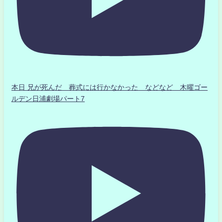
本日 兄が死んだ 葬式には行かなかった などなど 木曜ゴー
ルデン日浦劇場パート7