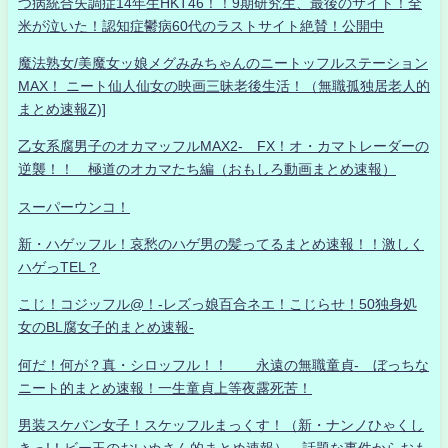
つ病統合失調症14年生HKT46！！9期研究生、最後のサイト！全
米が泣いた！認知症鬱病60代のラストサイト絶賛！公開中
魔法熟女/美魔女ッ娘メグみみちゃんのニートッフルステーション
MAX！ ニート仙人仙女の映画三昧老後生活！（無職孤独居老人的
まとめ速報Z)]
乙女系腐男子のオカマッフルMAX2- FX！オ・カマトレーダーの
逆襲！！ 極道のオカマたち編（おもしろ動画まとめ速報）
スーパーウンコ！
新・ハゲッフル！哀愁のハゲ男の髪ってるまとめ速報！！激しく
ハゲっTEL？
こじ！コジッフル@！-レズっ娘百合ネエ！こじらせ！50独身処
女のBL腐女子的まとめ速報-
何だ！何が？真・シロッフル！！ 永遠の無職童貞- ぼっちな
ニート的まとめ速報！一生童貞上等夜露死苦！
男装スケバン女子！スケッフルまっくす！（新・ナンノひゃくし