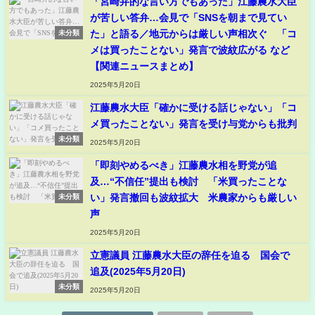
「宮崎弁的な言い方でもあった」江藤農水大臣
が苦しい答弁…会見で「SNSを朝まで見てい
た」と語る／地元からは厳しい声相次ぐ 「コ
未分類
メは買ったことない」発言で波紋広がる など
【関連ニュースまとめ】
2025年5月20日
江藤農水大臣「確かに受ける話じゃない」「コ
メ買ったことない」発言を受け与党からも批判
未分類
2025年5月20日
「即刻やめるべき」江藤農水相を野党が追
及…“不信任”提出も検討 「米買ったことな
い」発言撤回も波紋拡大 米農家からも厳しい
未分類
声
2025年5月20日
立憲議員 江藤農水大臣の辞任を迫る 国会で
追及(2025年5月20日)
未分類
2025年5月20日