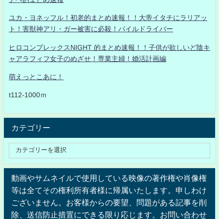
ユカ・ヨネッフル！初老的まとめ速報！！大帝イタチにラリアッ
ト！害獣神アリ・ガー被害に必殺！パイルドライバー
ヒロコンプレックスNIGHT 的まとめ速報！！子供が欲しいど陰キ
ャアラフィフ女子のめざせ！専業主婦！婚活計画編
萌えっとこあに！
t112-1000ｍ
カテゴリー
動画やサムネイルで使用している映像の著作権や肖像権
等は全てその権利所有者様に帰属いたします。申しわけ
ございません。お客様からの要望、問題がある記事を削
除、送信防止措置にできる限り応じます。お問い合わせ