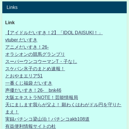
Links
Link
【アイドルだいすき！2】「IDOL DAISUKI！」
vtuber だいすき
アニメだいすき！26-
オラシオンの競馬グランプリ
スーパーウンコウーマンT・子なし
スケバン氷子のまとめ速報！
とおやまエリア51
一番くじ福袋 だいすき
声優だいすき！26- bnk46
大阪エキストラNOTE！芸能情報局
天にまします我らが父よ！ 願わくはわがドル円を守りた
まえ！
実録パチンコ梁山泊！パチンコakb108道
有益便利情報サイトの杜