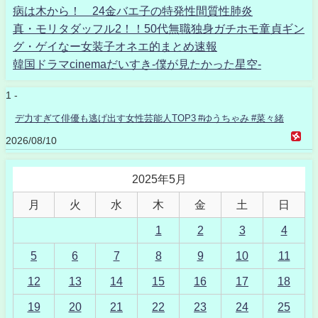
病は木から！ 24金バエ子の特発性間質性肺炎
真・モリタダッフル2！！50代無職独身ガチホモ童貞ギン
グ・ゲイなー女装子オネエ的まとめ速報
韓国ドラマcinemaだいすき-僕が見たかった星空-
1 -
デ力すぎて俳優も逃げ出す女性芸能人TOP3 #ゆうちゃみ #菜々緒
2026/08/10
2025年5月
月
火
水
木
金
土
日
1
2
3
4
5
6
7
8
9
10
11
12
13
14
15
16
17
18
19
20
21
22
23
24
25