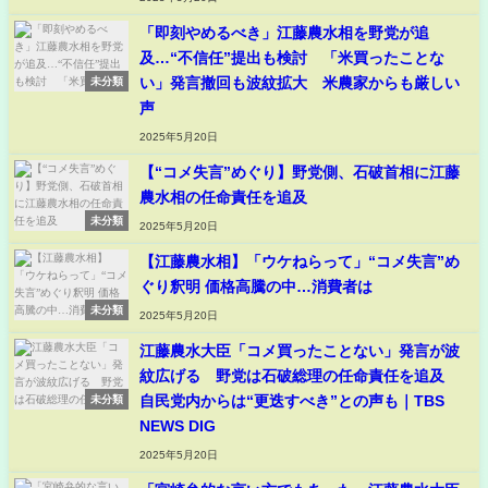
「即刻やめるべき」江藤農水相を野党が追
及…“不信任”提出も検討 「米買ったことな
い」発言撤回も波紋拡大 米農家からも厳しい
未分類
声
2025年5月20日
【“コメ失言”めぐり】野党側、石破首相に江藤
農水相の任命責任を追及
未分類
2025年5月20日
【江藤農水相】「ウケねらって」“コメ失言”め
ぐり釈明 価格高騰の中…消費者は
未分類
2025年5月20日
江藤農水大臣「コメ買ったことない」発言が波
紋広げる 野党は石破総理の任命責任を追及
自民党内からは“更迭すべき”との声も｜TBS
未分類
NEWS DIG
2025年5月20日