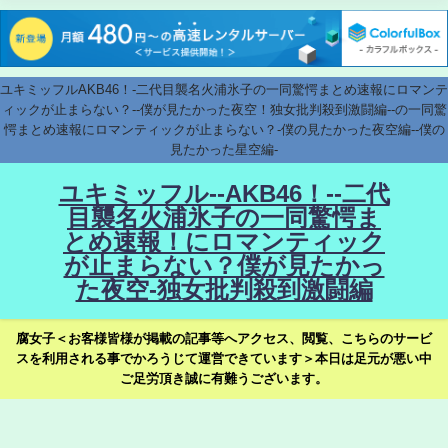
ユキミッフルAKB46！-二代目襲名火浦氷子の一同驚愕まとめ速報にロマンテ
ィックが止まらない？--僕が見たかった夜空！独女批判殺到激闘編--の一同驚
愕まとめ速報にロマンティックが止まらない？-僕の見たかった夜空編--僕の
見たかった星空編-
ユキミッフル--AKB46！--二代
目襲名火浦氷子の一同驚愕ま
とめ速報！にロマンティック
が止まらない？僕が見たかっ
た夜空-独女批判殺到激闘編
腐女子＜お客様皆様が掲載の記事等へアクセス、閲覧、こちらのサービ
スを利用される事でかろうじて運営できています＞本日は足元が悪い中
ご足労頂き誠に有難うございます。