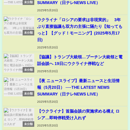
SUMMARY（日テレNEWS LIVE）
未分類
2025年5月20日
ウクライナ「ロシアの要求は非現実的」 3年
ぶり直接協議も双方の主張に隔たり【知っても
っと】【グッド！モーニング】(2025年5月17
未分類
日)
2025年5月20日
【協議】トランプ大統領…プーチン大統領と電
話会談へ 19日にウクライナ停戦など
未分類
2025年5月20日
【夜 ニュースライブ】最新ニュースと生活情
報（5月20日） ──THE LATEST NEWS
SUMMARY（日テレNEWS LIVE）
未分類
2025年5月20日
【ウクライナ】首脳会談の実施求める構え ロ
シア…即時停戦受け入れず
未分類
2025年5月20日