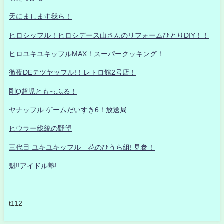
天にまします我ら！
ヒロシッフル！ヒロシデース山さんのリフォームひとりDIY！！
ヒロユキユキッフルMAX！スーパークッキング！
徹夜DEテツヤッフル!！レトロ館2号店！
剛Q超児ともっふる！
ヤナッフル ゲームだいすき6！放送局
ヒウラー総統の野望
三代目 ユキユキッフル 花のひうら組! 見参！
魁!!アイドル塾!
t112