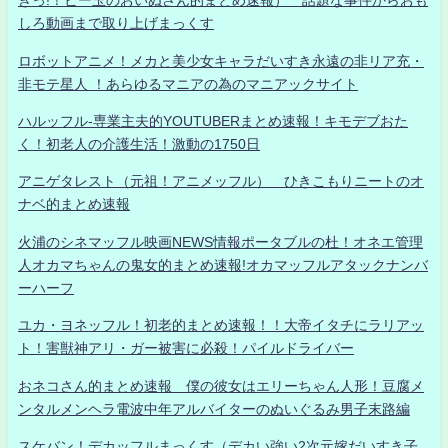
きっ!！ビー玉のおいぬさん的まとめ速報） 話題な事件からおも
しろ動画まで取り上げまっくす
ロボットアニメ！メカと美少女キャラだいすき永遠の非リア充・
非モテ星人 ！あらゆるマニアの為のマニアックサイト
ハルッフル-専業主夫的YOUTUBERまとめ速報！キモデブおた
く！初老人の介護生活！激動の1750日
アニゲタレスト（元祖！アニメッフル） ひきこもりニートのオ
ナベ的まとめ速報
火浦のシネマッフル映画NEWS情報ポータブルの杜！オネエ管理
人オカマちゃんの鬼女的まとめ速報!オカマッフルアタックナンバ
ーハーフ
ユカ・ヨネッフル！初老的まとめ速報！！大帝イタチにラリアッ
ト！害獣神アリ・ガー被害に必殺！パイルドライバー
おネコさん的まとめ速報 僕の彼女はエリーちゃん人形！豆腐メ
ンタルメンヘラ電波中年アルバイターのぬいぐるみ男子末路編
スケバン！デカッフルまっくす（デカい強い2次元嫁だいすき子