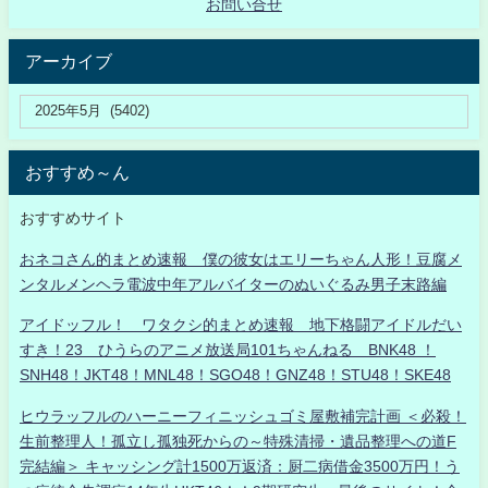
お問い合せ
アーカイブ
おすすめ～ん
おすすめサイト
おネコさん的まとめ速報 僕の彼女はエリーちゃん人形！豆腐メ
ンタルメンヘラ電波中年アルバイターのぬいぐるみ男子末路編
アイドッフル！ ワタクシ的まとめ速報 地下格闘アイドルだい
すき！23 ひうらのアニメ放送局101ちゃんねる BNK48 ！
SNH48！JKT48！MNL48！SGO48！GNZ48！STU48！SKE48
ヒウラッフルのハーニーフィニッシュゴミ屋敷補完計画 ＜必殺！
生前整理人！孤立し孤独死からの～特殊清掃・遺品整理への道F
完結編＞ キャッシング計1500万返済：厨二病借金3500万円！う