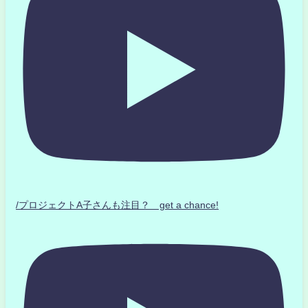
/プロジェクトA子さんも注目？ get a chance!