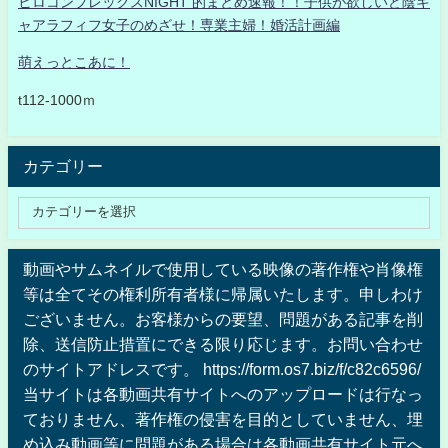
ヒロコンプレックスNIGHT 的まとめ速報！！子供が欲しいど陰キ
ャアラフィフ女子のめざせ！専業主婦！婚活計画編
萌えっとこあに！
t112-1000ｍ
カテゴリー
動画やサムネイルで使用している映像の著作権や肖像権
等は全てその権利所有者様に帰属いたします。申しわけ
ございません。お客様からの要望、問題がある記事を削
除、送信防止措置にできる限り応じます。お問い合わせ
のサイトアドレスです。 https://form.os7.biz/f/c82c6596/
当サイトは各動画共有サイトへのアップロードは行なっ
ておりません、著作権の侵害を目的としていません、埋
め込み動画等に問題がある場合は各動画共有サイト元へ