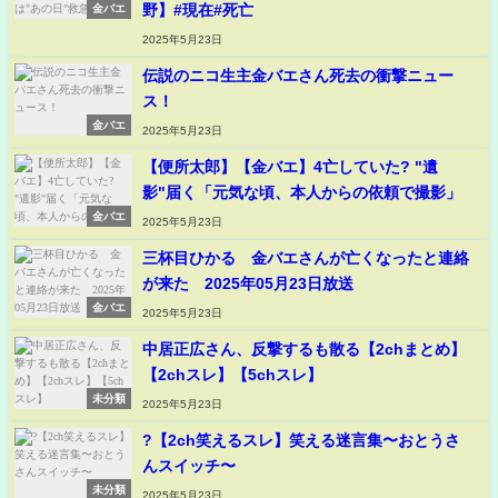
野】#現在#死亡
金バエ
2025年5月23日
伝説のニコ生主金バエさん死去の衝撃ニュー
ス！
金バエ
2025年5月23日
【便所太郎】【金バエ】4亡していた? "遺
影"届く「元気な頃、本人からの依頼で撮影」
金バエ
2025年5月23日
三杯目ひかる 金バエさんが亡くなったと連絡
が来た 2025年05月23日放送
金バエ
2025年5月23日
中居正広さん、反撃するも散る【2chまとめ】
【2chスレ】【5chスレ】
未分類
2025年5月23日
?【2ch笑えるスレ】笑える迷言集〜おとうさ
んスイッチ〜
未分類
2025年5月23日