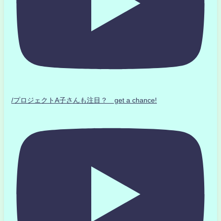
/プロジェクトA子さんも注目？ get a chance!