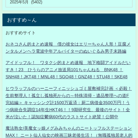
おすすめ～ん
おすすめサイト
おネコさん的まとめ速報 僕の彼女はエリーちゃん人形！豆腐メ
ンタルメンヘラ電波中年アルバイターのぬいぐるみ男子末路編
アイドッフル！ ワタクシ的まとめ速報 地下格闘アイドルだい
すき！23 ひうらのアニメ放送局101ちゃんねる BNK48 ！
SNH48！JKT48！MNL48！SGO48！GNZ48！STU48！SKE48
ヒウラッフルのハーニーフィニッシュゴミ屋敷補完計画 ＜必殺！
生前整理人！孤立し孤独死からの～特殊清掃・遺品整理への道F
完結編＞ キャッシング計1500万返済：厨二病借金3500万円！う
つ病統合失調症14年生HKT46！！9期研究生、最後のサイト！全
米が泣いた！認知症鬱病60代のラストサイト絶賛！公開中
魔法熟女/美魔女ッ娘メグみみちゃんのニートッフルステーション
MAX！ ニート仙人仙女の映画三昧老後生活！（無職孤独居老人的