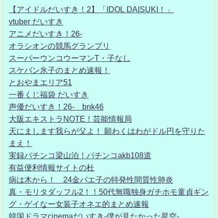
【アイドルだいすき！2】「IDOL DAISUKI！」
vtuber だいすき
アニメだいすき！26-
オラシオンの競馬グランプリ
スーパーウンコウーマンT・子なし
スケバン氷子のまとめ速報！
とおやまエリア51
一番くじ福袋 だいすき
声優だいすき！26- bnk46
大阪エキストラNOTE！芸能情報局
天にまします我らが父よ！ 願わくはわがドル円を守りた
まえ！
実録パチンコ梁山泊！パチンコakb108道
有益便利情報サイトの杜
病は木から！ 24金バエ子の特発性間質性肺炎
真・モリタダッフル2！！50代無職独身ガチホモ童貞ギン
グ・ゲイなー女装子オネエ的まとめ速報
韓国ドラマcinemaだいすき-僕が見たかった星空-