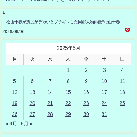
1 -
松山千春が態度がデカいとブチギレした同郷大物俳優#松山千春
2026/08/06
2025年5月
月
火
水
木
金
土
日
1
2
3
4
5
6
7
8
9
10
11
12
13
14
15
16
17
18
19
20
21
22
23
24
25
26
27
28
29
30
31
« 4月
6月 »