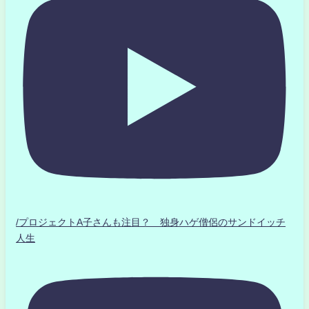
/プロジェクトA子さんも注目？ 独身ハゲ僧侶のサンドイッチ
人生