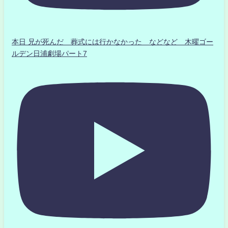
本日 兄が死んだ 葬式には行かなかった などなど 木曜ゴー
ルデン日浦劇場パート7