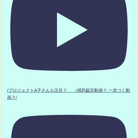
/プロジェクトA子さんも注目？ /感想戯言動画？.一息つく動
画？/