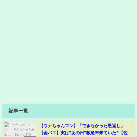
記事一覧
【ウナちゃんマン】「できなかった恩返し」
【金バエ】実は"あの日"救急車来ていた?【佐