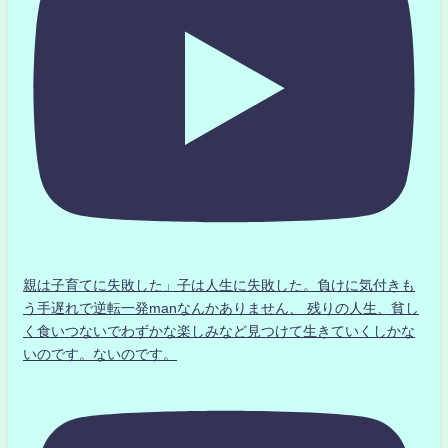
親は子育てに失敗した」子は人生に失敗した。負けに気付きも
う手遅れで逆転一発manなんかありません、 残りの人生、貧し
く食いつないでわずかな楽しみなど見つけて生きていくしかな
いのです。ないのです。