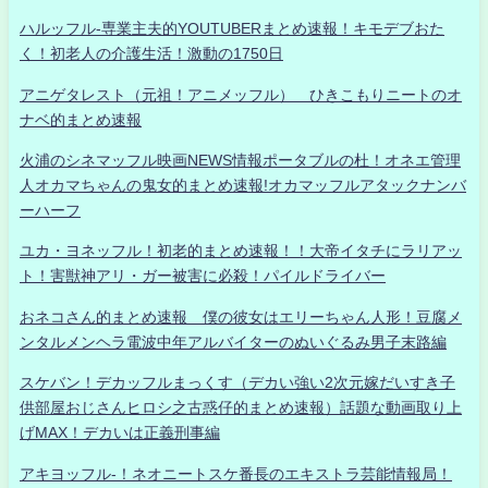
ハルッフル-専業主夫的YOUTUBERまとめ速報！キモデブおた
く！初老人の介護生活！激動の1750日
アニゲタレスト（元祖！アニメッフル） ひきこもりニートのオ
ナベ的まとめ速報
火浦のシネマッフル映画NEWS情報ポータブルの杜！オネエ管理
人オカマちゃんの鬼女的まとめ速報!オカマッフルアタックナンバ
ーハーフ
ユカ・ヨネッフル！初老的まとめ速報！！大帝イタチにラリアッ
ト！害獣神アリ・ガー被害に必殺！パイルドライバー
おネコさん的まとめ速報 僕の彼女はエリーちゃん人形！豆腐メ
ンタルメンヘラ電波中年アルバイターのぬいぐるみ男子末路編
スケバン！デカッフルまっくす（デカい強い2次元嫁だいすき子
供部屋おじさんヒロシ之古惑仔的まとめ速報）話題な動画取り上
げMAX！デカいは正義刑事編
アキヨッフル-！ネオニートスケ番長のエキストラ芸能情報局！