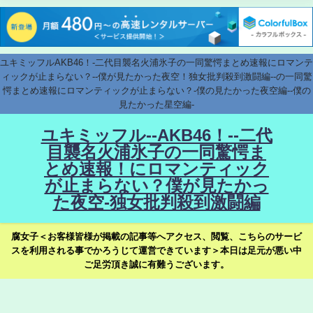
ユキミッフルAKB46！-二代目襲名火浦氷子の一同驚愕まとめ速報にロマンテ
ィックが止まらない？--僕が見たかった夜空！独女批判殺到激闘編--の一同驚
愕まとめ速報にロマンティックが止まらない？-僕の見たかった夜空編--僕の
見たかった星空編-
ユキミッフル--AKB46！--二代
目襲名火浦氷子の一同驚愕ま
とめ速報！にロマンティック
が止まらない？僕が見たかっ
た夜空-独女批判殺到激闘編
腐女子＜お客様皆様が掲載の記事等へアクセス、閲覧、こちらのサービ
スを利用される事でかろうじて運営できています＞本日は足元が悪い中
ご足労頂き誠に有難うございます。