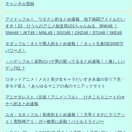
チャンネル登録
アイドッフル！ ワタクシ的まとめ速報 地下格闘アイドルだい
すき！23 ひうらのアニメ放送局101ちゃんねる BNK48 ！
SNH48！JKT48！MNL48！SGO48！GNZ48！STU48！SKE48
タダッフル！ネトゲ廃人的まとめ速報！！ネット乞食DE2000万
パワーズ！
・ハゲッフル！哀愁のハゲ男の髪ってるまとめ速報！！激しくハ
ゲっTEL？
ロボットアニメ！メカと美少女キャラだいすき永遠の非リア充・
非モテ星人 ！あらゆるマニアの為のマニアックサイト
アニゲタレスト（元祖！アニメッフル） ひきこもりニートのオ
ナベ的まとめ速報
ユカ・ヨネッフル！初老的まとめ速報！！大帝イタチにラリアッ
ト！害獣神アリ・ガー被害に必殺！パイルドライバー