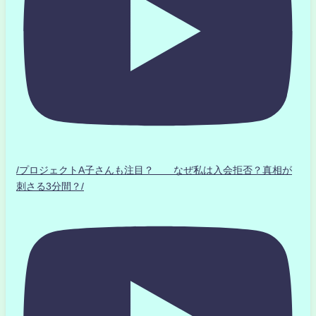
/プロジェクトA子さんも注目？ なぜ私は入会拒否？真相が
刺さる3分間？/