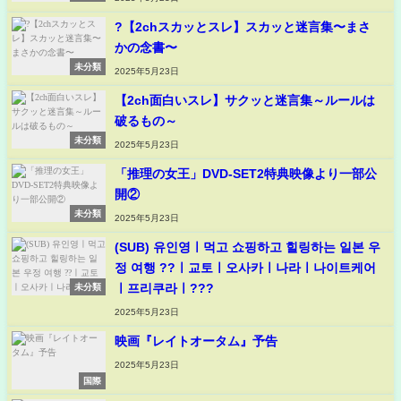
?【2chスカッとスレ】スカッと迷言集〜まさ
かの念書〜
未分類
2025年5月23日
【2ch面白いスレ】サクッと迷言集～ルールは
破るもの～
未分類
2025年5月23日
「推理の女王」DVD-SET2特典映像より一部公
開②
未分類
2025年5月23日
(SUB) 유인영ㅣ먹고 쇼핑하고 힐링하는 일본 우
정 여행 ??ㅣ교토ㅣ오사카ㅣ나라ㅣ나이트케어
ㅣ프리쿠라ㅣ???
未分類
2025年5月23日
映画『レイトオータム』予告
2025年5月23日
国際