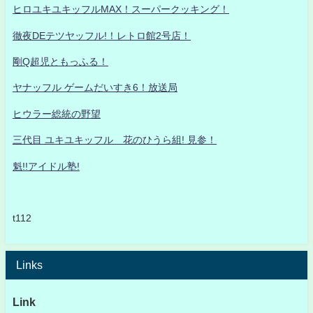
ヒロユキユキッフルMAX！スーパークッキング！
徹夜DEテツヤッフル!！レトロ館2号店！
剛Q超児ともっふる！
ヤナッフル ゲームだいすき6！放送局
ヒウラー総統の野望
三代目 ユキユキッフル 花のひうら組! 見参！
魁!!アイドル塾!
t112
Links
Link