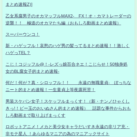
まとめ速報Z)]
乙女系腐男子のオカマッフルMAX2- FX！オ・カマトレーダーの
逆襲！！ 極道のオカマたち編（おもしろ動画まとめ速報）
スーパーウンコ！
新・ハゲッフル！哀愁のハゲ男の髪ってるまとめ速報！！激しく
ハゲっTEL？
こじ！コジッフル@！-レズっ娘百合ネエ！こじらせ！50独身処
女のBL腐女子的まとめ速報-
何だ！何が？真・シロッフル！！ 永遠の無職童貞- ぼっちな
ニート的まとめ速報！一生童貞上等夜露死苦！
男装スケバン女子！スケッフルまっくす！（新・ナンノひゃくし
きっ!！ビー玉のおいぬさん的まとめ速報） 話題な事件からおも
しろ動画まで取り上げまっくす
ロボットアニメ！メカと美少女キャラだいすき永遠の非リア充・
非モテ星人 ！あらゆるマニアの為のマニアックサイト