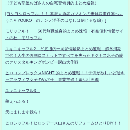
（子ども部屋おばさんの自宅警備員的まとめ速報）
[ヨシヨシロッフル-！！-素浪人勇者カツオンの未解決事件簿へよ
うこそYOUKO！のナンノ洋子のはなしは信じるな編）]
モリッフル！ 50代無職独身的まとめ速報！有益便利情報サイ
トの杜 モリッフル
ユキユキッフル2！ど底辺的一同驚愕騒然まとめ速報！超氷河期
世代！人生の強制ロスカットですべてを失ったキグナス氷子の愛
のクリスタルキングボンビー脱出大作戦
ヒロコンプレックスNIGHT 的まとめ速報！！子供が欲しいど陰キ
ャアラフィフ女子のめざせ！専業主婦！婚活計画編
ユキユキッフル3！
萌えっふる！
天にまします我ら！
ヒロシッフル！ヒロシデース山さんのリフォームひとりDIY！！